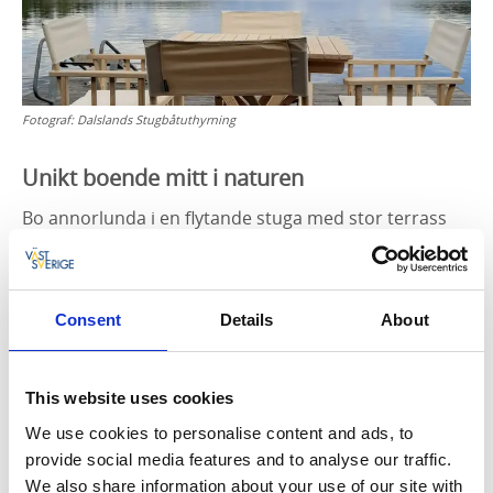
Fotograf:
Dalslands Stugbåtuthyrning
Unikt boende mitt i naturen
Bo annorlunda i en flytande stuga med stor terrass
och hitta ditt egna lilla smultronställe. Ni färdas
gemytligt på sjön Lelång, gör strandhugg där ni
behagar, grillar eller fikar på stugans stora veranda
Consent
Details
About
och bara njuter av tillvaron. Båten som drar stugan
kan ni koppla loss när ni vill och använda till utflyketer
eller proviantering.
This website uses cookies
Så här funkar det
We use cookies to personalise content and ads, to
provide social media features and to analyse our traffic.
Ni anländer vid stugbåtarnas bryggplats strax utanför
We also share information about your use of our site with