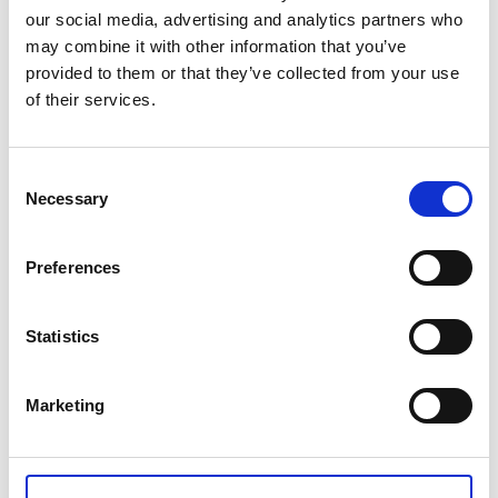
Bengtsfors för incheckning. När ni installerat er får ni
our social media, advertising and analytics partners who
en ordentlig genomgång innan Ove från Dalslands
may combine it with other information that you’ve
Stugbaat hjälper er att komma ut på sjön. Stugbåten
provided to them or that they’ve collected from your use
blir ert flytande boende för några dygn – eller kanske
of their services.
en hel vecka – det är upp till er.
- Stugan är på 13 kvm
Consent
- Eka med 10 hk medföljer
Necessary
Selection
- Fullt utrustat kök samt grill
- Matbord med 4 stolar - passar både inom- och
utomhus
Preferences
- Bäddsoffa, sängkläder och handdukar
- Toalett
Statistics
- Förråd
- Flytvästar
- Mobilladdare
Marketing
- Parkering
- Bensinkostnad och städningsavgift tillkommer