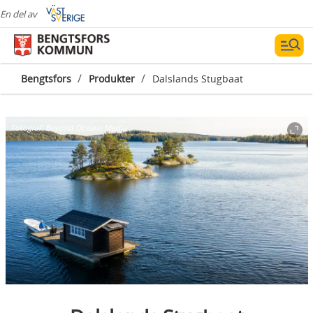
En del av
/
/
Bengtsfors
Produkter
Dalslands Stugbaat
Fotograf:
Beyond Oceans Media