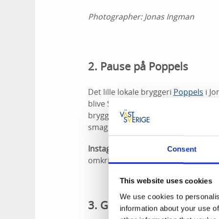
Photographer:
Jonas Ingman
2. Pause på Poppels
Det lille lokale bryggeri
Poppels
i J
blive Sveriges største økologiske b
bryggeriet, deltage i en ølsmagning 
smagssammensætninger med øl og
Instagram-tip:
Benyt lejligheden til 
Consent
omkring Poppels.
This website uses cookies
We use cookies to personalis
3. Genopladning i haveca
information about your use of