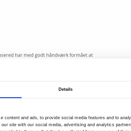
onsered har med godt håndværk formået at
ryggeri. Her kan du få en guidet tur gennem
eller bare nyde fantastiske
 mad.
at fotografere det historiske værksmiljø
Details
e content and ads, to provide social media features and to analy
féen
 our site with our social media, advertising and analytics partn