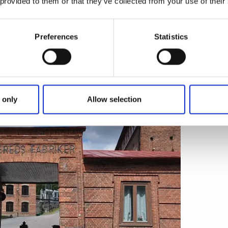
 provided to them or that they’ve collected from your use of their
til
Jonsereds Trädgårdar.
Slentre rundt i de
eområder, der er en fri fortolkning af haven
er. Afslut med et besøg i den charmerende
Preferences
Statistics
mt farverige salater og enkle frokostretter.
herregårdsbygning skimte bag de smukke
 only
Allow selection