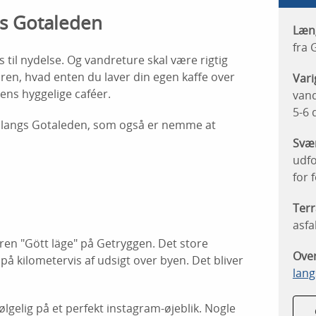
s Gotaleden
Læn
fra 
 til nydelse. Og vandreture skal være rigtig
ren, hvad enten du laver din egen kaffe over
Var
dens hyggelige caféer.
vand
5-6 
op langs Gotaleden, som også er nemme at
Svæ
udfo
for 
Ter
asfa
ren "Gött läge" på Getryggen. Det store
Over
på kilometervis af udsigt over byen. Det bliver
lang
lgelig på et perfekt instagram-øjeblik. Nogle