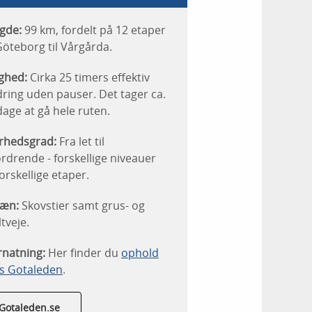
gde:
99 km, fordelt på 12 etaper
Göteborg til Vårgårda.
ighed:
Cirka 25 timers effektiv
ring uden pauser. Det tager ca.
dage at gå hele ruten.
rhedsgrad:
Fra let til
rdrende - forskellige niveauer
forskellige etaper.
ræn:
Skovstier samt grus- og
ltveje.
natning:
Her finder du
ophold
s Gotaleden
.
Gotaleden.se