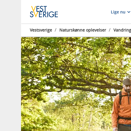
Lige nu
/
/
Vestsverige
Naturskønne oplevelser
Vandrin