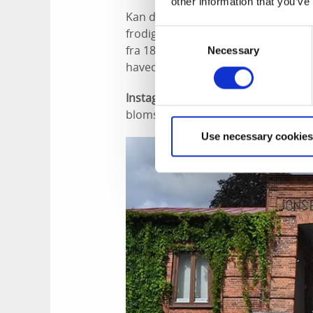
other information that you’ve
Kan du lide blomster? Afsæt lidt tid 
frodige labyrinter og de smukke hav
Consent
fra 1800-tallet, der oprindelig lå h
Necessary
Selection
havecafé, hvor der serveres kage sa
Instagram-tip:
Lad den storslåede 
blomsterarrangementer i haven.
Use necessary cookies