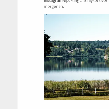
Instagram-tip:
Fang aftenlyset over 
morgenen.