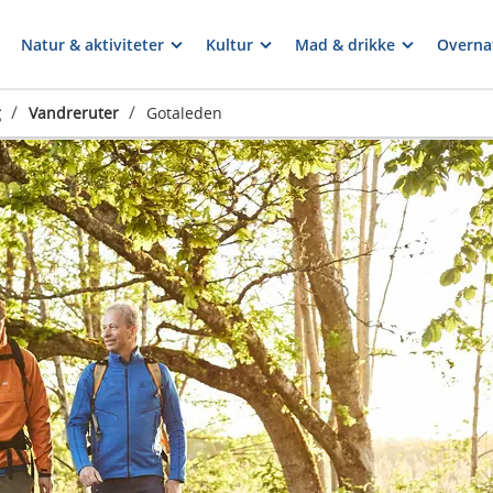
Natur & aktiviteter
Kultur
Mad & drikke
Overna
/
/
g
Vandreruter
Gotaleden