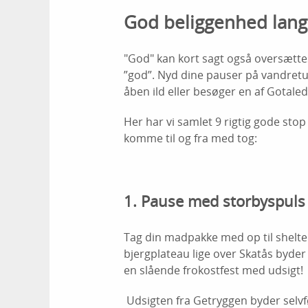
God beliggenhed lang
"God" kan kort sagt også oversættes
”god”. Nyd dine pauser på vandretu
åben ild eller besøger en af ​​Gotale
Her har vi samlet 9 rigtig gode st
komme til og fra med tog:
1. Pause med storbyspuls
Tag din madpakke med op til shelte
bjergplateau lige over Skatås byder 
en slående frokostfest med udsigt!
Udsigten fra Getryggen byder selvfø