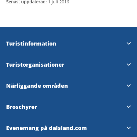
Senast uppdaterad:
1 juli 2016
Turistinformation
Visit Dalsland Center
Turistorganisationer
Åmåls Turistbyrå
Visit Dalsland AB
Närliggande områden
Bengtsfors Turistbyrå
Turistrådet Västsverige
Bohuslän
Broschyrer
Dals-Eds InfoPoint
Visit Trollhättan Vänersborg
Värmland
Ladda hem
Färgelanda InfoPoint
Evenemang på dalsland.com
Västsverige