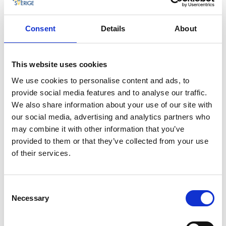
Vårt uppdrag
Consent
Details
About
Visit Dalsland verksamhet utgår från kommunernas
ägardirektiv, affärsplan samt verksamhetsplan som
fastställts.
This website uses cookies
Det innebär att tillsammans med näringen och
We use cookies to personalise content and ads, to
offentliga aktörer:
provide social media features and to analyse our traffic.
- Initiera och driva utvecklingsfrågor, ofta genom
We also share information about your use of our site with
projekt
our social media, advertising and analytics partners who
- Föra en utvecklande dialog
may combine it with other information that you’ve
- Marknadsföra Dalsland som en destination
provided to them or that they’ve collected from your use
- Vara en självklar partner i affärs- och
of their services.
produktutveckling samt företagsutveckling
- Erbjuda näringen relevant stöd enligt
samverkansavtal som utbildning, omvärldsbevakning,
Consent
kunskapsförmedling, nätverksbyggande
Necessary
Selection
- Samverka gränsöverskridande i bred mening
- Stimulera entreprenörskap och skapandet av fler