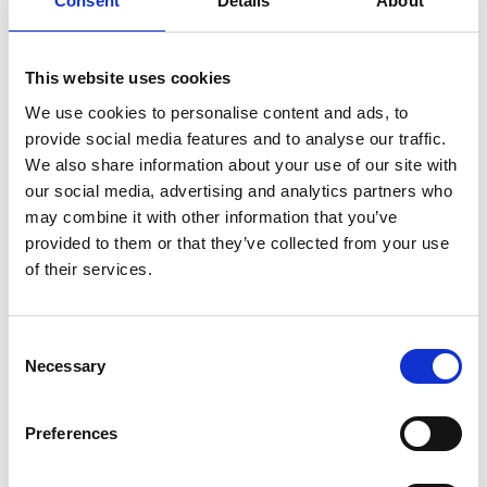
Consent
Details
About
Hausboot gefunden hat.
This website uses cookies
We use cookies to personalise content and ads, to
provide social media features and to analyse our traffic.
We also share information about your use of our site with
our social media, advertising and analytics partners who
may combine it with other information that you’ve
provided to them or that they’ve collected from your use
of their services.
Fotograf:
Dalslands Stugbåtuthyrning
Das Hausboot ist 13 qm.
Consent
Motorboot mit 10 PS inklusive.
Necessary
Selection
Voll ausgestattete Küche.
Schlafsofa/Hochbett
Abstellraum
Preferences
Toilette
Parkplatz