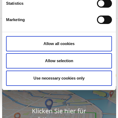
Statistics
Marketing
Kontaktinformation
Dalslands Stugbaat
Strandvägen 23
Allow all cookies
666 30 Bengtsfors
Telefon:
+46 738 331 383
E-Mail:
booking@stugbaat.se
Homepage:
stugbaat.se
Allow selection
Book
Use necessary cookies only
Klicken Sie hier für