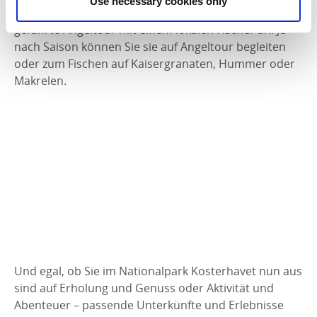
Use necessary cookies only
Köstlichkeiten des Meeres sind, bietet sich eine
geführte Angeltour mit einem lokalen Fischer an. Je
nach Saison können Sie sie auf Angeltour begleiten
oder zum Fischen auf Kaisergranaten, Hummer oder
Makrelen.
Und egal, ob Sie im Nationalpark Kosterhavet nun aus
sind auf Erholung und Genuss oder Aktivität und
Abenteuer – passende Unterkünfte und Erlebnisse