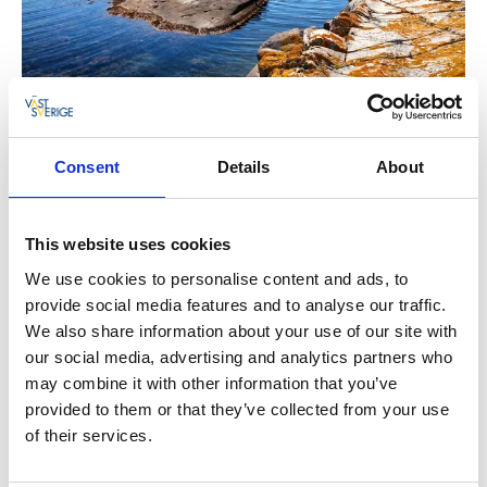
Fotograf:
Roger Borgelid
Den Nationalpark können Sie auf viele
Consent
Details
About
unterschiedliche Arten erleben. Sozusagen aus der
ersten Reihe kommen Sie im Kajak in Kontakt mit
Flora und Fauna des Parks. Nehmen Sie an einer
This website uses cookies
geführten Tour teil oder wagen Sie sich auf eigene
Faust aufs Wasser. Gehen Sie auf einer der vielen
We use cookies to personalise content and ads, to
Felsinselchen oder Schären an Land und erkunden Sie
provide social media features and to analyse our traffic.
die Welt am Strand und zwischen den Felsen. Mit
We also share information about your use of our site with
etwas Glück treffen Sie dabei auch auf ein paar
our social media, advertising and analytics partners who
Robben – Kosterhavet hat nämlich den größten
may combine it with other information that you’ve
Bestand an Seehunden im Skagerrak.
provided to them or that they’ve collected from your use
of their services.
Wenn Sie wie die Robben eher neugierig auf das
Leben unter Wasser sind, sollten Sie einen der