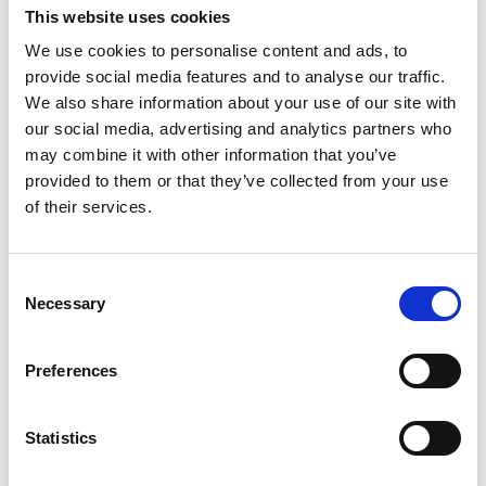
This website uses cookies
hübschen Garten, direkt am Göta Kanal gelegen.
We use cookies to personalise content and ads, to
Direkt bei der Schleuse befindet sich der gemütliche
provide social media features and to analyse our traffic.
Geschenkartikelshop „5knop“ mit hübschen
We also share information about your use of our site with
Geschenken und Souvenirs.
our social media, advertising and analytics partners who
may combine it with other information that you’ve
Genau hier finden Sie schöne Picknickplätze um die
provided to them or that they’ve collected from your use
vorbeiziehenden Boote zu beobachten und einfach zu
of their services.
entspannen.
Consent
Necessary
Selection
Taufname: Karl XIII
Erbaut: 1813
Preferences
Technische Daten: Die Forsviks Schleuse hat eine
Fallhöhe von 3,5 Meter, somit die höchste
Statistics
Einfachschleuse im Göta Kanal.