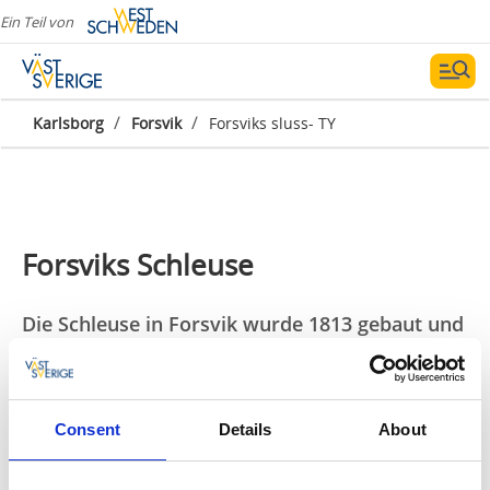
Ein Teil von
/
/
Karlsborg
Forsvik
Forsviks sluss- TY
Forsviks Schleuse
Die Schleuse in Forsvik wurde 1813 gebaut und
hat eine Fallhöhe von 3,5 Metern. Sie ist die
älteste und höchste Einzelschleuse im Göta
Kanal.
Consent
Details
About
Nur wenige Meter von der Schleuse entfernt liegt das
Cafe`“Forsviks Cafe & Mat“. Ein charmantes Cafe`mit