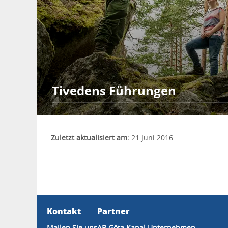
Tivedens Führungen
Zuletzt aktualisiert am:
21 Juni 2016
Kontakt
Partner
Mailen Sie uns
AB Göta Kanal Unternehmen