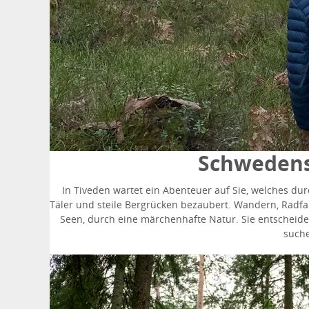
Schwedens
In Tiveden wartet ein Abenteuer auf Sie, welches dur
Täler und steile Bergrücken bezaubert. Wandern, Radfahr
Seen, durch eine märchenhafte Natur. Sie entscheiden
suche