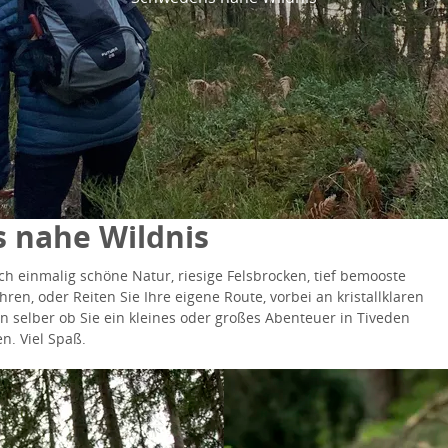
 nahe Wildnis
ch einmalig schöne Natur, riesige Felsbrocken, tief bemooste
en, oder Reiten Sie Ihre eigene Route, vorbei an kristallklaren
 selber ob Sie ein kleines oder großes Abenteuer in Tiveden
n. Viel Spaß.