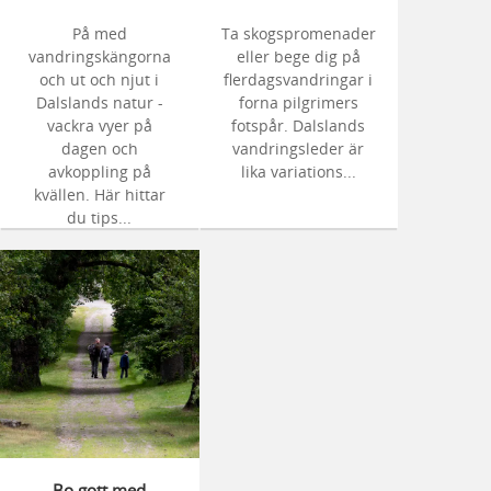
På med
Ta skogspromenader
vandringskängorna
eller bege dig på
och ut och njut i
flerdagsvandringar i
Dalslands natur -
forna pilgrimers
vackra vyer på
fotspår. Dalslands
dagen och
vandringsleder är
avkoppling på
lika variations...
kvällen. Här hittar
du tips...
Bo gott med