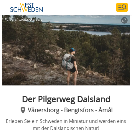
Fotograf:
Linda Åkerberg
Der Pilgerweg Dalsland
Vänersborg - Bengtsfors - Åmål
Erleben Sie ein Schweden in Miniatur und werden eins
mit der Dalsländischen Natur!