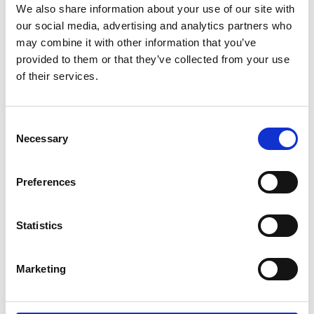
We also share information about your use of our site with
Bahnhof Ömmeln. Und jetzt sind Sie schon in der
our social media, advertising and analytics partners who
Gemeinde Säffle in der Provinz Värmland.
may combine it with other information that you’ve
Heimfahrt nach der Wanderung
provided to them or that they’ve collected from your use
of their services.
In Edsleskog stösst der Wanderweg Pilgrimsleden mit
einem anderen zusammen, Storspåret, der zwischen
Edsleskog und Amal verläuft, ca 20 km. In Åmål gibt es
Consent
Busse und Züge nach Mellerud und Vänersborg. Von
Necessary
Selection
Edsleskog gibt es auch Busse, die nach Dals Ed,
Bengtsfors oder Åmål fahren. Informieren Sie sich in
Preferences
der örtlichen Touristeninformation über die
Abfahrtszeiten und Möglichkeiten. Wir raten Ihnen,
unbedingt mit Karte und Handy zu wandern, da der
Statistics
Weg, im nördlichen Teil, weitab von Straßen lang
führt.
Marketing
Karte über den Pilgerweg in Dalsland
(Juni 2019)