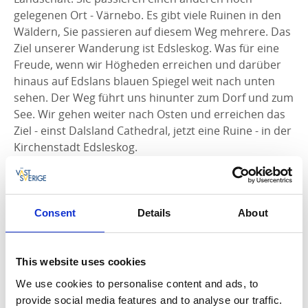
gelegenen Ort - Värnebo. Es gibt viele Ruinen in den
Wäldern, Sie passieren auf diesem Weg mehrere. Das
Ziel unserer Wanderung ist Edsleskog. Was für eine
Freude, wenn wir Högheden erreichen und darüber
hinaus auf Edslans blauen Spiegel weit nach unten
sehen. Der Weg führt uns hinunter zum Dorf und zum
See. Wir gehen weiter nach Osten und erreichen das
Ziel - einst Dalsland Cathedral, jetzt eine Ruine - in der
Kirchenstadt Edsleskog.
Ziel Ömmelns Bahnhof
(Die noch nicht markierte Strecke.) Der Weg führt
Consent
Details
About
vorbei an dem Pfarrhaus in Edsleskog und Dalslands
höchstem Berg Baljåsen (301 m). Besuchen Sie gerne
das Gut Petersburg auf Ihrer rechten Seite.
This website uses cookies
Außerdem gehen Sie entlang der kleinen Straßen und
We use cookies to personalise content and ads, to
der Umgehungsstraße in Richtung Norden. Sie
provide social media features and to analyse our traffic.
erreichen den Endpunkt der Wallfahrt in Dalsland am