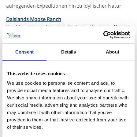
aufregenden Expeditionen hin zu idyllischer Natur.
Dalslands Moose Ranch
Der Elchpark, wo Sie garantiert dem König des Waldes
aus direkter Nähe erleben.
Aquarium Havets Hus
Consent
Details
About
Havets Hus (dtsch: „Haus des Meeres”) ist ein
Aquarium in Lysekil an der schwedischen Westküste.
Hier lernen Sie eine Auswahl der Tiere kennen, die im
This website uses cookies
Fjord Gullmarn und in den Küstengewässern der
We use cookies to personalise content and ads, to
Westküste leben.
provide social media features and to analyse our traffic.
We also share information about your use of our site with
Innovatum
our social media, advertising and analytics partners who
Innovatum ist ein kreativer Spielplatz für Jung und Alt.
may combine it with other information that you’ve
Klatring på Grensen
provided to them or that they’ve collected from your use
Klatring på Grensen ist ein Abenteuerpark, wo Sie
of their services.
nach Herzenslust in Bäumen klettern können. Der