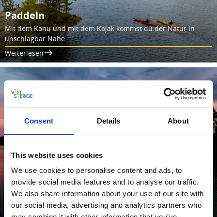
Paddeln
Mit dem Kanu und mit dem Kajak kommst du der Natur in
unschlagbar Nahe.
Weiterlesen
Consent
Details
About
This website uses cookies
We use cookies to personalise content and ads, to
provide social media features and to analyse our traffic.
Angeln
We also share information about your use of our site with
Finde eine Angelaktivität für deine Familie und deine Freunde.
our social media, advertising and analytics partners who
Weiterlesen
may combine it with other information that you’ve