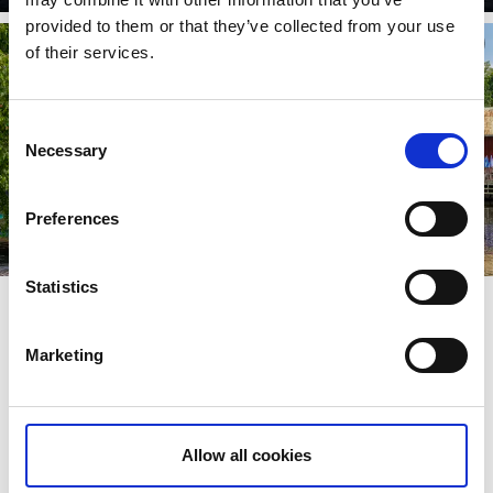
provided to them or that they’ve collected from your use
of their services.
Consent
Necessary
Selection
Preferences
Statistics
Willkommen in Dalsland – Schwedens
Gravelbikedestination
Marketing
In der Landschaft der Region Dalsland in Westschweden
gibt es unzählige Schotterwege, welche sich ausgezeichnet
für Gravelbiketouren eignen. Ausserdem kann man hier die
Fahrradtour mit gemütlichen Pausen für
Allow all cookies
Zwischenmahlzeiten und schwedische Fika kombinieren.