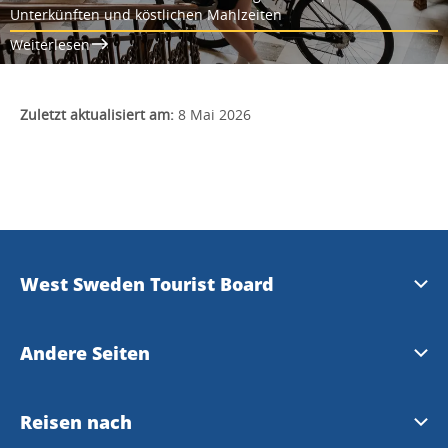
Unterkünften und köstlichen Mahlzeiten
Weiterlesen
Zuletzt aktualisiert am:
8 Mai 2026
West Sweden Tourist Board
Presse
Andere Seiten
Travel Trade
Meet the Locals
Reisen nach