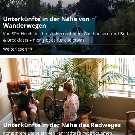
Unterkünfte in der Nähe von
Wanderwegen
Von SPA-Hotels bis hin zu Herrenhöfen, Gasthäusern und Bed
& Breakfasts – hier gibt es für alle etwas.
Weiterlesen
Unterkünfte in der Nähe des Radweges
Kombiniere Deine aktiven Fahrradtage mit bequemen