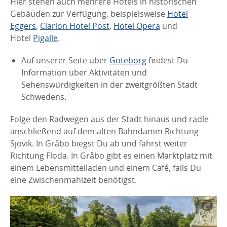
Hier stehen auch mehrere Hotels in historischen
Gebäuden zur Verfügung, beispielsweise
Hotel
Eggers
,
Clarion Hotel Post
,
Hotel Opera
und
Hotel
Pigalle
.
Auf unserer Seite über
Göteborg
findest Du
Information über Aktivitäten und
Sehenswürdigkeiten in der zweitgrößten Stadt
Schwedens.
Folge den Radwegen aus der Stadt hinaus und radle
anschließend auf dem alten Bahndamm Richtung
Sjövik. In Gråbo biegst Du ab und fährst weiter
Richtung Floda. In Gråbo gibt es einen Marktplatz mit
einem Lebensmittelladen und einem Café, falls Du
eine Zwischenmahlzeit benötigst.