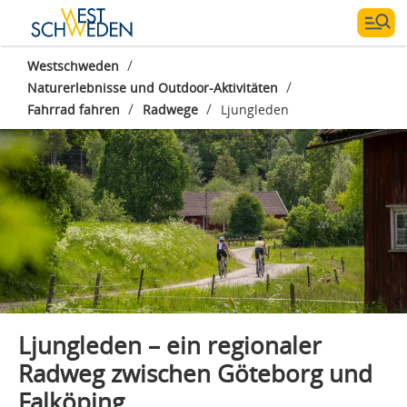
/
Westschweden
/
Naturerlebnisse und Outdoor-Aktivitäten
Fotograf:
AmplifyPhoto- Markus Holm
/
/
Fahrrad fahren
Radwege
Ljungleden
Ljungleden – ein regionaler
Radweg zwischen Göteborg und
Falköping