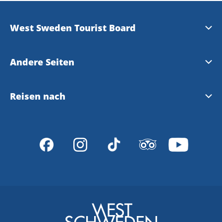
West Sweden Tourist Board
Presse
Andere Seiten
Travel Trade
Meet the Locals
Reisen nach
Bilddatenbank
Gothenburg
Reisen nach Westschweden und Göteborg
Datenschutzerklärung
VisitSweden
Reiseveranstalter