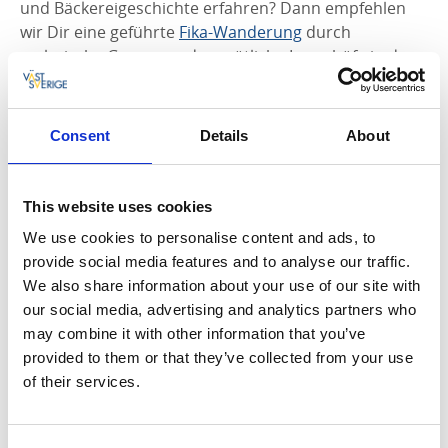
und Bäckereigeschichte erfahren? Dann empfehlen
wir Dir eine geführte
Fika-Wanderung
durch
malerische Gassen und gemütliche Innenhöfe in der
schwedischen
Fika-Hauptstadt Alingsås
.
Im
Grand Hotel Alingsås
kannst Du ein Fika-
Consent
Details
About
Wanderungspaket mit Übernachtung buchen.
This website uses cookies
We use cookies to personalise content and ads, to
provide social media features and to analyse our traffic.
We also share information about your use of our site with
our social media, advertising and analytics partners who
may combine it with other information that you’ve
provided to them or that they’ve collected from your use
of their services.
Fotograf:
Monika Manowska
5. Dahlbogården