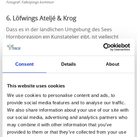
Fotograf:
Falköpings kommun
6. Löfwings Ateljé & Krog
Dass es in der ländlichen Umgebung des Sees
Hornborgasjön ein Kunstatelier gibt, ist vielleicht
etwas überraschend. Die Liebe zum Hof Persberg war
aber für das Paar Göran und Linda Löfwing von
Anfang an sehr stark. Heute ist
Löfwings Ateljé & Krog
Consent
Details
About
eine bekannte Kulturinstitution, welche jedes Jahr von
vielen besucht wird.
This website uses cookies
Gönne Dir hier eine Pause, um die hübschen Bilder
mit Naturmotiven zu betrachten, und im Café und
We use cookies to personalise content and ads, to
Restaurant Köstlichkeiten zu genießen. Hier gibt es
provide social media features and to analyse our traffic.
auch ein hundefreundliches Bed & Breakfast.
We also share information about your use of our site with
our social media, advertising and analytics partners who
Tipp!
Eine weitere gemütliche Unterkunft in der Nähe
may combine it with other information that you’ve
ist
Nästegården Bed & Breakfast
.
provided to them or that they’ve collected from your use