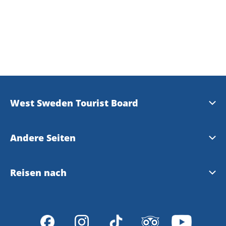
West Sweden Tourist Board
Presse
Andere Seiten
Travel Trade
Meet the Locals
Reisen nach
Bilddatenbank
Gothenburg
Reisen nach Westschweden und Göteborg
Datenschutzerklärung
VisitSweden