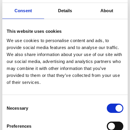
Einen Großteil des Jahres ist das Parken in
Tanum völlig kostenlos, aber im Sommer
Consent
Details
About
gelten andere Regelungen
Beachten Sie die Beschilderung für die jeweiligen
This website uses cookies
Parkregelungen.
We use cookies to personalise content and ads, to
Detaillierte Informationen zum Parken sowie eine
provide social media features and to analyse our traffic.
Karte mit Parkplätzen in der Gemeinde Tanum finden
We also share information about your use of our site with
Sie auf der Website der Gemeinde:
our social media, advertising and analytics partners who
tanum.se/parkering
may combine it with other information that you’ve
provided to them or that they’ve collected from your use
In den zentralen Parkbereichen von Fjällbacka,
of their services.
Grebbestad und Hamburgsund wird im Zeitraum vom
15. Juni bis 15. August eine Gebühr erhoben.
Die erste Stunde ist kostenlos, danach fällt eine
Consent
Gebühr an. Am einfachsten parken Sie mit der
Necessary
Selection
EasyPark-App
.
Parkgebühr bezahlen
Preferences