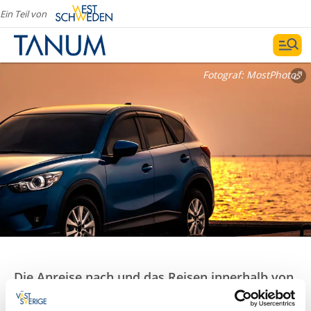
Ein Teil von
Fotograf:
MostPhotos
Die Anreise nach und das Reisen innerhalb von
Tanum ist bequem mit dem Auto möglich!