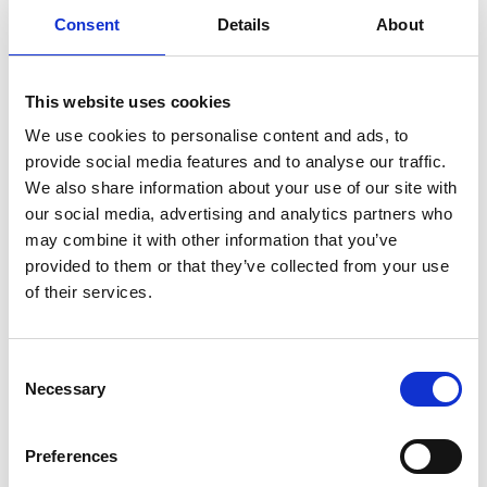
Hospitality Design. Die Zeitung British Telegraph kürte
Consent
Details
About
Pater Noster sogar zur aufregendsten neu eröffneten
Unterkunft des Jahres 2020.
This website uses cookies
Das Hotel bietet 18 Schlafplätze verteilt auf neun
We use cookies to personalise content and ads, to
Zimmer und im Sommer eine berauschende
provide social media features and to analyse our traffic.
Möglichkeit zur Übernachtung im Freien mit
We also share information about your use of our site with
unglaublichem Blick auf das Meer und die Sterne.
our social media, advertising and analytics partners who
may combine it with other information that you’ve
Das Abendessen wird im Bootshaus, im Speisesaal
provided to them or that they’ve collected from your use
des Leuchtturmwärters oder draußen serviert, je
of their services.
nach Wetter und Wind. Das Menü wird um die
fangfrischen Meeresfrüchte des Tages herum geplant,
so dass Sie auf jeden Fall einen magischen Fine-
Consent
Dining-Abend genießen können. Hausgemachte
Necessary
Selection
Backwaren stehen im Sommercafé im alten
Bootshaus auf der Speisekarte, während sich im
Restaurant alles um Meeresfrüchte und Fischgerichte
Preferences
sowie die innovative Verwendung von lokal