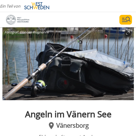
Ein Teil von
Fotograf:
Ellinore Wagnervik
Angeln im Vänern See
Vänersborg