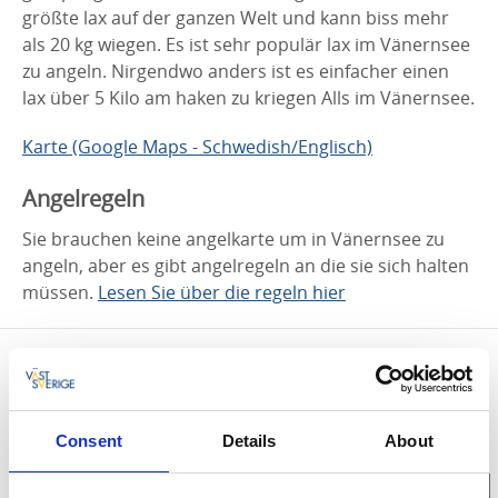
größte lax auf der ganzen Welt und kann biss mehr
als 20 kg wiegen. Es ist sehr populär lax im Vänernsee
zu angeln. Nirgendwo anders ist es einfacher einen
lax über 5 Kilo am haken zu kriegen Alls im Vänernsee.
Karte (Google Maps - Schwedish/Englisch)
Angelregeln
Sie brauchen keine angelkarte um in Vänernsee zu
angeln, aber es gibt angelregeln an die sie sich halten
müssen.
Lesen Sie über die regeln hier
Kontaktinformation
Visit Trollhättan Vänersborg
46233 Vänersborg
Consent
Details
About
Telefon:
+46 0521 13509
E-Mail:
info@visittv.se