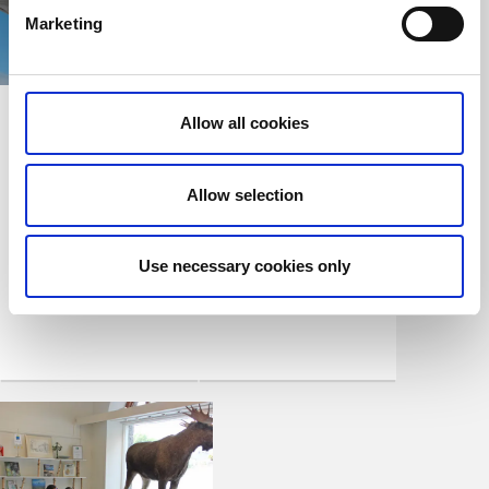
Marketing
Angeln mit
Gasthafen und
Allow all cookies
Bootscharter und
Marina Vänersborg
Unterkunft
Vänersborg
Vargön
Allow selection
Citynah gelegene
Genießen Sie das
Marina
Bootleben auf dem
Vänern.
Use necessary cookies only