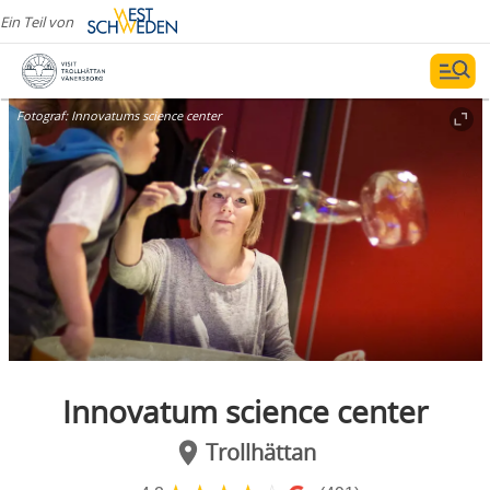
Ein Teil von
Fotograf:
Innovatums science center
Innovatum science center
Trollhättan