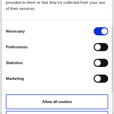
46153 Trollhättan
provided to them or that they’ve collected from your use
Telefon:
+46520289400
of their services.
E-Mail:
E-Mail senden
Homepage:
innovatum.se
Consent
Necessary
Selection
Preferences
Klicken Sie hier für
Öffnungszeiten
Statistics
und eine Karte
Marketing
Relaterade sidor
Allow all cookies