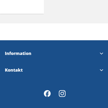
Information
Brochure touristique 2026 (en anglais)
Kontakt
Guide 2026
Trollhättan Fremdenverkehrsbüro
Karte 2026
Vänersborg Fremdenverkehrsbüro
Fahrradkarte