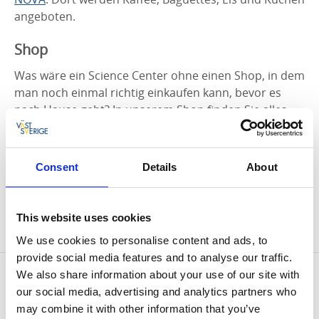
angeboten.
Shop
Was wäre ein Science Center ohne einen Shop, in dem
man noch einmal richtig einkaufen kann, bevor es
nach Hause geht? In unserem Shop finden Sie alles
von kniffeligen 3D-Pussel und coolen Armbändern bis
hin zu magischer Knete und mechanischen
Bausätzen. Hier kann man auch smarte
Consent
Details
About
Telefonladegeräte, interessante Bücher und Möbel
aus wiederverwertetem Material kaufen.
Der Shop hat während der allgemeinen
This website uses cookies
Öffnungszeiten geöffnet.
We use cookies to personalise content and ads, to
provide social media features and to analyse our traffic.
Kontaktinformation
We also share information about your use of our site with
our social media, advertising and analytics partners who
Innovatum Science Center
may combine it with other information that you’ve
Åkerssjövägen 16