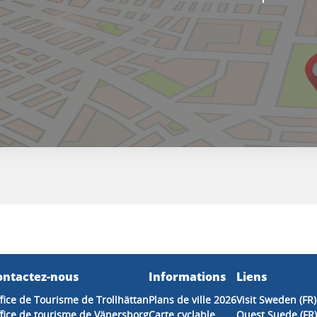
ontactez-nous
Informations
Liens
fice de Tourisme de Trollhättan
Plans de ville 2026
Visit Sweden (FR)
fice de tourisme de Vänersborg
Carte cyclable
Ouest Suede (FR)