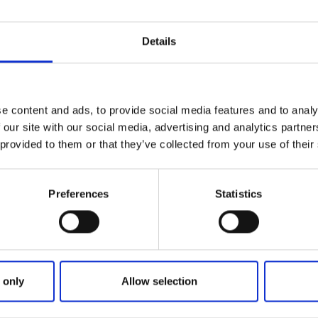
onnement :
Details
centre)
ion : 09h00–19h00 (09h00–16h00)
e gratuite, puis 10 SEK/heure
entrale)
e content and ads, to provide social media features and to analy
ion : 09h00–19h00 (09h00–16h00)
 our site with our social media, advertising and analytics partn
es gratuites, puis 5 SEK/heure
 provided to them or that they’ve collected from your use of their
rie du centre)
ion : 09h00–19h00
Preferences
Statistics
/heure ou 20 SEK/jour
 Trollhättan sont entièrement numériques. Cela signifie qu
 à votre véhicule avec un ticket papier après avoir enregist
uffit d’indiquer le code de zone correspondant ainsi que le
 only
Allow selection
u véhicule dans l’horodateur. Les agents de stationnement 
ement via leurs terminaux électroniques.