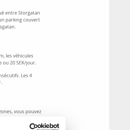
tué entre Storgatan
un parking couvert
sgatan.
m, les véhicules
e ou 20 SEK/jour.
sécutifs. Les 4
r.
s zones, vous pouvez
nt. Le paiement
e d’une puce.