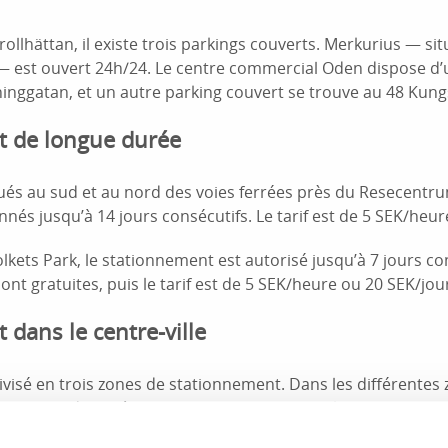
rollhättan, il existe trois parkings couverts. Merkurius — si
— est ouvert 24h/24. Le centre commercial Oden dispose d’
inggatan, et un autre parking couvert se trouve au 48 Kung
t de longue durée
tués au sud et au nord des voies ferrées près du Resecentru
nnés jusqu’à 14 jours consécutifs. Le tarif est de 5 SEK/heur
olkets Park, le stationnement est autorisé jusqu’à 7 jours con
nt gratuites, puis le tarif est de 5 SEK/heure ou 20 SEK/jou
dans le centre-ville
 divisé en trois zones de stationnement. Dans les différente
ement pendant 1 à 2 heures, puis payer pour le temps resta
odateurs avec une carte bancaire Visa ou Mastercard équipé