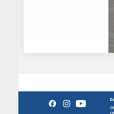
C
Of
Of