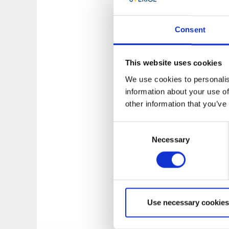
Zones de stati
Consent
Zone rouge (hyper-
Période d’applicat
Conditions : 1 heur
This website uses cookies
Zone bleue (zone c
We use cookies to personalis
Période d’applicat
information about your use of
Conditions : 2 heur
other information that you’ve
Zone verte (périphé
Consent
Période d’applicat
Necessary
Selection
Conditions : 5 SEK
Les horodateurs de
besoin de retourner
stationnement. Il s
Use necessary cookies
d’immatriculation d
directement le pai