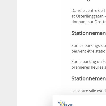
Dans le centre de T
et Österlånggatan 
donnant sur Drottn
Stationnemen
Sur les parkings si
peuvent être statio
Sur le parking du F
premières heures so
Stationnement 
Le centre-ville est
stationner gratuit
s’effectue aux hor