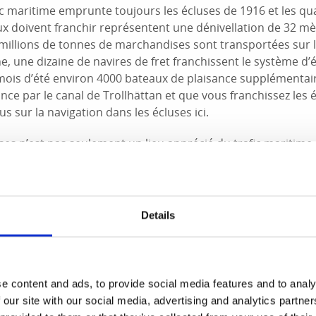
fic maritime emprunte toujours les écluses de 1916 et les qu
ux doivent franchir représentent une dénivellation de 32 m
millions de tonnes de marchandises sont transportées sur le
, une dizaine de navires de fret franchissent le système d’
 mois d’été environ 4000 bateaux de plaisance supplémentair
nce par le canal de Trollhättan et que vous franchissez les 
s sur la navigation dans les écluses ici.
ses n’est pas seulement un lieu apprécié du trafic maritime
 des habitants de Trollhättan et des visiteurs. On y trouve pl
st une expérience impressionnante de voir un cargo monter
Details
oir une écluse fonctionner ?
ssister à un passage d’écluse, il n’existe malheureusement
du moment où les bateaux arrivent. Un conseil est de consul
 il permet de voir les navires en temps réel sur le canal et de
e content and ads, to provide social media features and to analy
cluses.
 our site with our social media, advertising and analytics partn