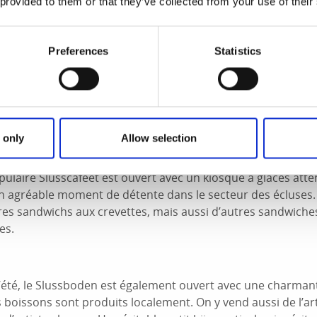
 provided to them or that they’ve collected from your use of their
 peuvent passer à n’importe quelle heure du jour ou de la nui
nt le plus souvent lieu le matin ou en début de soirée. En ét
ées par les bateaux de plaisance.
Preferences
Statistics
à voir et à faire dans la région
 à découvrir ici que le simple passage des bateaux. Voici que
 only
Allow selection
Slusscaféet)
pulaire Slusscaféet est ouvert avec un kiosque à glaces atten
un agréable moment de détente dans le secteur des écluses
res sandwichs aux crevettes, mais aussi d’autres sandwiches
es.
’été, le Slussboden est également ouvert avec une charman
es boissons sont produits localement. On y vend aussi de l’ar