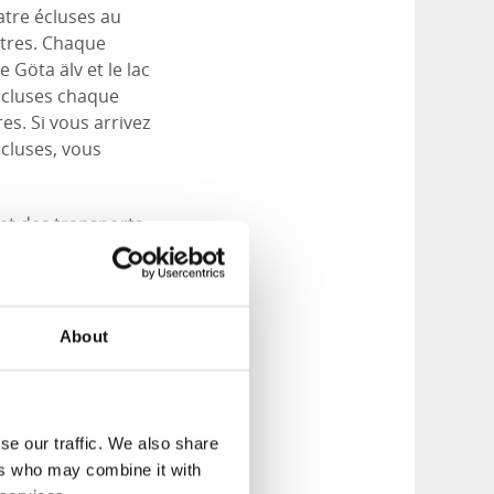
atre écluses au
ètres. Chaque
 Göta älv et le lac
écluses chaque
es. Si vous arrivez
écluses, vous
 et des transports
usieurs sites très
 ou descendre
About
 aucun moyen d’être
ter le site
 savoir si l’un d’eux
se our traffic. We also share
ers who may combine it with