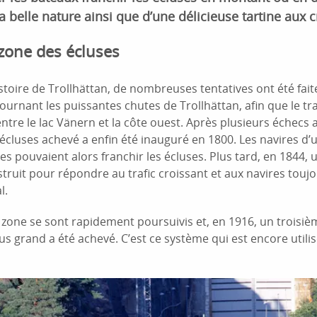
a belle nature ainsi que d’une délicieuse tartine aux c
 zone des écluses
istoire de Trollhättan, de nombreuses tentatives ont été fai
ournant les puissantes chutes de Trollhättan, afin que le tr
ntre le lac Vänern et la côte ouest. Après plusieurs échecs au
cluses achevé a enfin été inauguré en 1800. Les navires d’
s pouvaient alors franchir les écluses. Plus tard, en 1844,
struit pour répondre au trafic croissant et aux navires touj
l.
 zone se sont rapidement poursuivis et, en 1916, un troisi
us grand a été achevé. C’est ce système qui est encore utilis