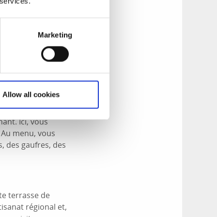
 services.
t, toute l’année,
é, les écluses sont
Marketing
lques conseils.
Allow all cookies
ant. Ici, vous
. Au menu, vous
, des gaufres, des
te terrasse de
tisanat régional et,