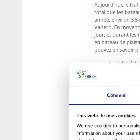
Aujourd’hui, le tra
total que les batea
année, environ 3,5 
Vänern. En moyenne
jour, et durant les
en bateau de plaisa
pouvez en savoir plu
Le secteur des éclu
fluviaux, mais aussi
populaires, et c’e
l’escalier d’écluses.
Consent
Quand puis-je v
Si vous souhaitez a
This website uses cookies
totalement certain 
marinetraffic.com
:
We use cookies to personalis
se dirige vers les é
information about your use of