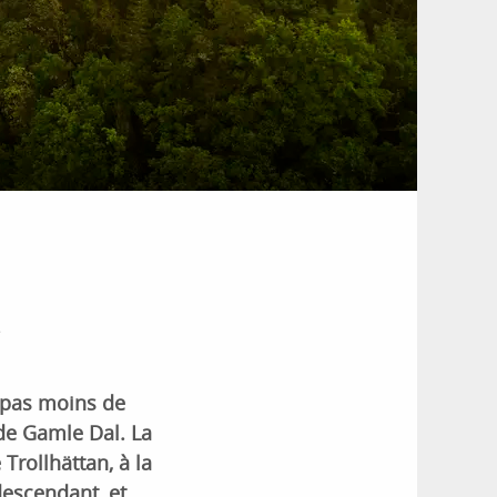
e
z pas moins de
 de Gamle Dal. La
Trollhättan, à la
descendant, et