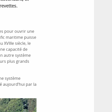
revettes.
tes pour ouvrir une
afic maritime puisse
 XVIIIe siècle, le
une capacité de
 un autre système
ours plus grands
ème système
é aujourd’hui par la