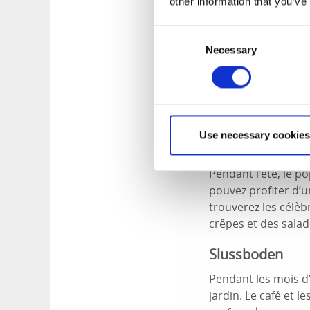
other information that you’ve
Les navires de fret
mais les passages o
Consent
aussi très fréquent
Necessary
Selection
Autres choses 
Il y a bien sûr plus
Use necessary cookies
Café du canal (
Pendant l’été, le po
pouvez profiter d’
trouverez les célèb
crêpes et des salad
Slussboden
Pendant les mois d
jardin. Le café et l