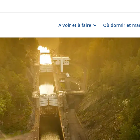
À voir et à faire
Où dormir et ma