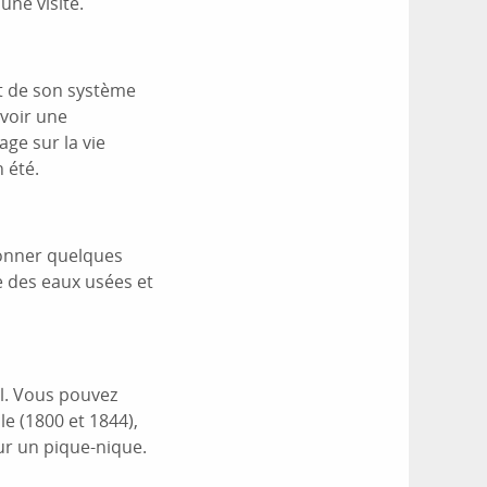
une visite.
et de son système
voir une
ge sur la vie
 été.
ionner quelques
e des eaux usées et
l. Vous pouvez
e (1800 et 1844),
ur un pique-nique.