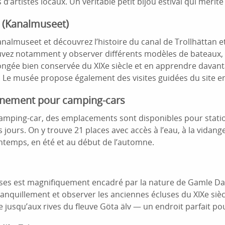
d’artistes locaux. Un véritable petit bijou estival qui mérite 
 (Kanalmuseet)
analmuseet et découvrez l’histoire du canal de Trollhättan 
uvez notamment y observer différents modèles de bateaux, 
ngée bien conservée du XIXe siècle et en apprendre davanta
 Le musée propose également des visites guidées du site en
onnement pour camping-cars
 camping-car, des emplacements sont disponibles pour stat
 jours. On y trouve 21 places avec accès à l’eau, à la vidang
printemps, en été et au début de l’automne.
uses est magnifiquement encadré par la nature de Gamle Da
nquillement et observer les anciennes écluses du XIXe siècl
 jusqu’aux rives du fleuve Göta älv — un endroit parfait po