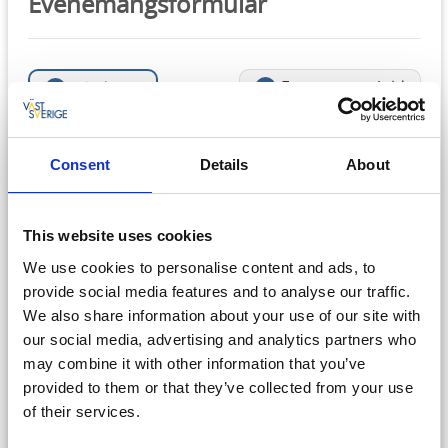
Evenemangsformulär
Evenemangsbild
Inledning
2
1
Kontaktinformation
Övrigt
3
4
Consent
Details
About
Evenemangsnamn*
This website uses cookies
Evenemangsnamn får vara max 60 tecken långt.
(60
We use cookies to personalise content and ads, to
tecken kvar)
provide social media features and to analyse our traffic.
We also share information about your use of our site with
Ort för evenemanget*
our social media, advertising and analytics partners who
may combine it with other information that you’ve
Ort för evenemanget får vara max 40 tecken långt.
provided to them or that they’ve collected from your use
(40 tecken kvar)
of their services.
Ingress*