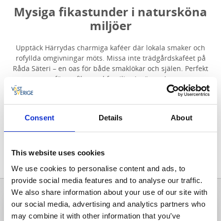
Mysiga fikastunder i natursköna
miljöer
Upptäck Härrydas charmiga kaféer där lokala smaker och
rofyllda omgivningar möts. Missa inte trädgårdskaféet på
Råda Säteri – en oas för både smaklökar och själen. Perfekt
för en fika med familj och vänner!
Consent
Details
About
This website uses cookies
Visa karta
Alla träffar
2
We use cookies to personalise content and ads, to
provide social media features and to analyse our traffic.
We also share information about your use of our site with
our social media, advertising and analytics partners who
Öppet
may combine it with other information that you’ve