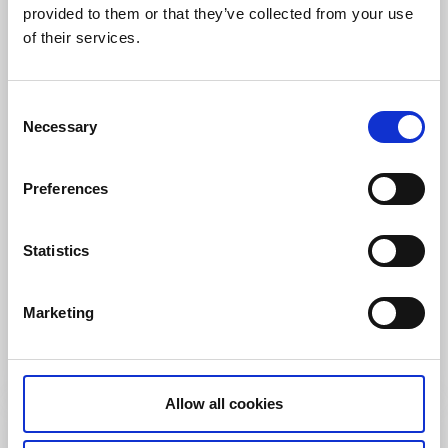
provided to them or that they’ve collected from your use
of their services.
Consent
Necessary
Selection
Preferences
Gårdsbutiker
Hantverk
Sammels Lantgård
Statistics
Bershult/Landvetter
★
★
★
★
★
4.6
(177)
Marketing
Besöksträdgård och växthuskafé strax utanför
Göteborg
Läs mer
Allow all cookies
Öppet