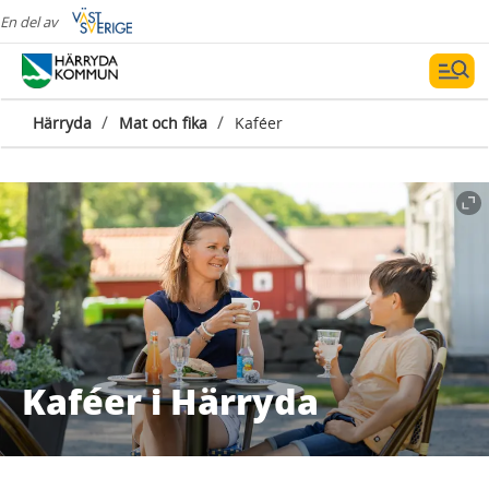
En del av
/
/
Härryda
Mat och fika
Kaféer
Kaféer i Härryda