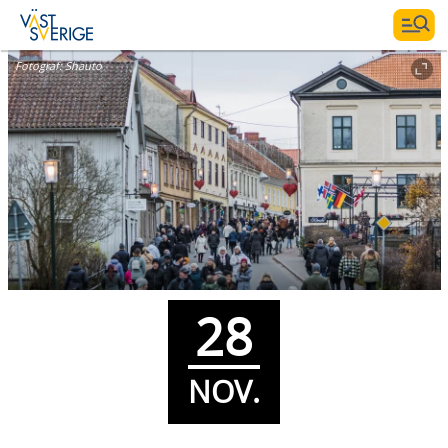
Fotograf:
Shauto
28
NOV.