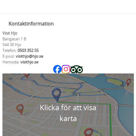
Kontaktinformation
Visit Hjo
Bangatan 1 B
544 30 Hjo
Telefon:
0503 352 55
E-post:
visithjo@hjo.se
Hemsida:
visithjo.se
Klicka för att visa
karta