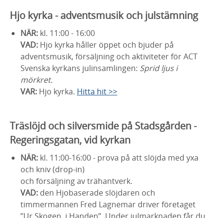
Hjo kyrka - adventsmusik och julstämning
NÄR:
kl. 11:00 - 16:00
VAD:
Hjo kyrka håller öppet och bjuder på
adventsmusik, försäljning och aktiviteter för ACT
Svenska kyrkans julinsamlingen:
Sprid ljus i
mörkret.
VAR:
Hjo kyrka.
Hitta hit >>
Träslöjd och silversmide på Stadsgården -
Regeringsgatan, vid kyrkan
NÄR:
kl. 11:00-16:00 - prova på att slöjda med yxa
och kniv (drop-in)
och försäljning av trähantverk.
VAD:
den Hjobaserade slöjdaren och
timmermannen Fred Lagnemar driver företaget
”Ur Skogen, i Handen”. Under julmarknaden får du