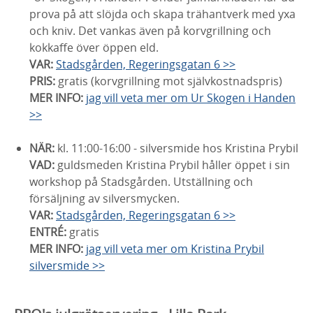
prova på att slöjda och skapa trähantverk med yxa
och kniv. Det vankas även på korvgrillning och
kokkaffe över öppen eld.
VAR:
Stadsgården, Regeringsgatan 6 >>
PRIS:
gratis (korvgrillning mot självkostnadspris)
MER INFO:
jag vill veta mer om Ur Skogen i Handen
>>
NÄR:
kl. 11:00-16:00 - silversmide hos Kristina Prybil
VAD:
guldsmeden Kristina Prybil håller öppet i sin
workshop på Stadsgården. Utställning och
försäljning av silversmycken.
VAR:
Stadsgården, Regeringsgatan 6 >>
ENTRÉ:
gratis
MER INFO:
jag vill veta mer om Kristina Prybil
silversmide >>