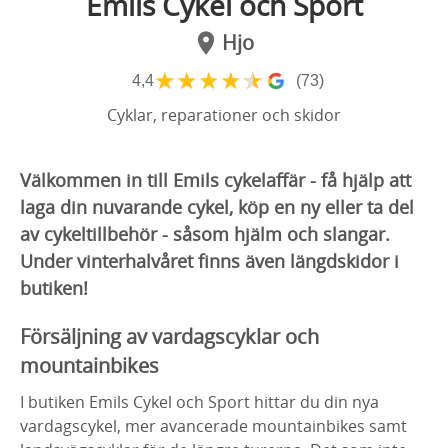
Emils Cykel och Sport
Hjo
★
★
★
★
★
4,4
(73)
Cyklar, reparationer och skidor
Välkommen in till Emils cykelaffär - få hjälp att
laga din nuvarande cykel, köp en ny eller ta del
av cykeltillbehör - såsom hjälm och slangar.
Under vinterhalvåret finns även längdskidor i
butiken!
Försäljning av vardagscyklar och
mountainbikes
I butiken Emils Cykel och Sport hittar du din nya
vardagscykel, mer avancerade mountainbikes samt