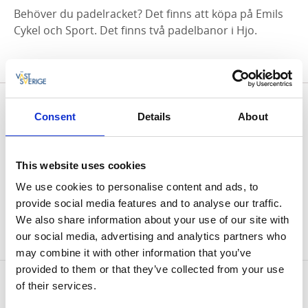
Behöver du padelracket? Det finns att köpa på Emils
Cykel och Sport. Det finns två padelbanor i Hjo.
Consent
Details
About
MEDLEM I HJO HANDEL
Denna butik är en del av Hjo handel, stadens lokala
This website uses cookies
handelsförening som gemensamt arbetar för att
främja stadens näring genom att kollektivt stärka
We use cookies to personalise content and ads, to
dess handelsutbud och varandras verksamheter. Här
provide social media features and to analyse our traffic.
kan du även nyttja dina Hjosedlar. Läs mer om Hjo
We also share information about your use of our site with
handel
our social media, advertising and analytics partners who
här >>
may combine it with other information that you’ve
provided to them or that they’ve collected from your use
Kontaktinformation
of their services.
Emils cykel och sport