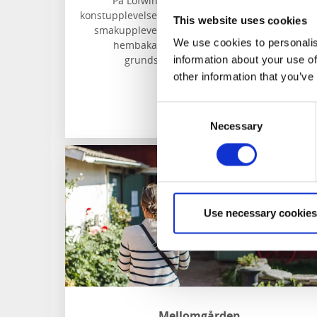
På Löfwings erbjuds en inspirerande
konstupplevelse i kombination med en lika genui
This website uses cookies
smakupplevelse. Här hittar du hemlagat och
We use cookies to personalis
hembakat där bästa råvarorna utgör
grundstenarna i verksamheten.
information about your use of
other information that you’ve
Läs mer
Consent
Necessary
Selection
Use necessary cookies
Mellomgården