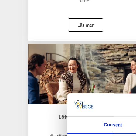
kaffet.
Läs mer
Löfwings Ateljé & Krog
Broddetorp
Consent