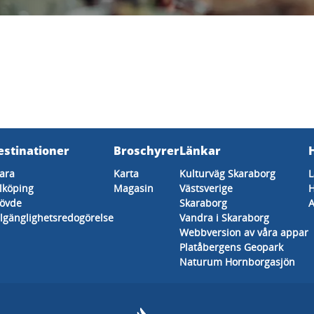
estinationer
Broschyrer
Länkar
ara
Karta
Kulturväg Skaraborg
L
lköping
Magasin
Västsverige
H
övde
Skaraborg
A
llgänglighetsredogörelse
Vandra i Skaraborg
Webbversion av våra appar
Platåbergens Geopark
Naturum Hornborgasjön