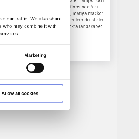
Inredningsbutik på landet med växter, lampor och
fina krukor med mera. I butiken finns också ett
mysigt café med hembak fikabröd, matiga mackor
se our traffic. We also share
och sallader. Från det stora fönstret kan du blicka
ut över Hornborgasjön och det vackra landskapet.
ers who may combine it with
 services.
Läs mer
Marketing
Allow all cookies