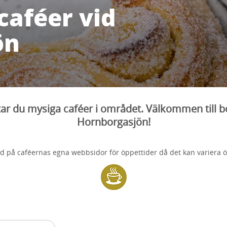
caféer vid
ön
tar du mysiga caféer i området. Välkommen till b
Hornborgasjön!
tid på caféernas egna webbsidor för öppettider då det kan variera 