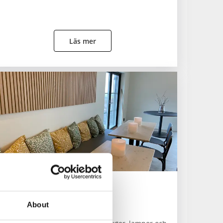
Läs mer
Kdesign
Östra Tunhem
About