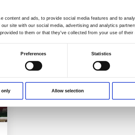
Njut av en god kopp kaffe, caffe latte, te eller varm
n
choklad och härligt fikabröd. Det vackra Silverfallet
ligger granne med caféet men även
e content and ads, to provide social media features and to analy
inredningsbutiken på Karlsfors.
 our site with our social media, advertising and analytics partn
 provided to them or that they’ve collected from your use of their
Läs mer
Preferences
Statistics
 only
Allow selection