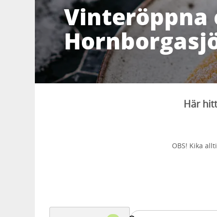
Vinteröppna 
Hornborgasj
Här hit
OBS! Kika all