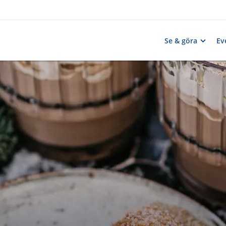
Se & göra
Ev