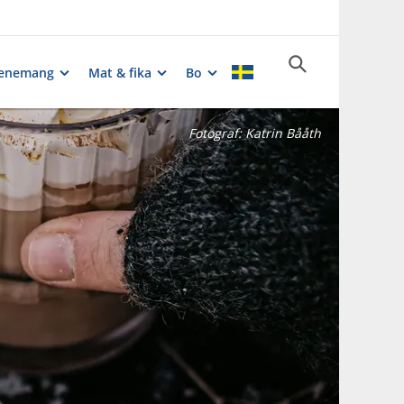
enemang
Mat & fika
Bo
Fotograf:
Katrin Bååth