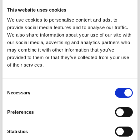
This website uses cookies
Torghandelns historia
We use cookies to personalise content and ads, to
I Magnus Gabriel De la Gardies föreskrifter från 18 juli
provide social media features and to analyse our traffic.
1671 står det att köpmännen ska få sätta upp bodar
We also share information about your use of our site with
efter behag både på Nya stadens och Gamla stadens
our social media, advertising and analytics partners who
torg. Stadens borgerskap var missnöjda med att
may combine it with other information that you’ve
lantmännen mest kom in med varor på
provided to them or that they’ve collected from your use
marknadsdagarna och undvek att komma på
of their services.
torgdagarna. 1679 slopade man därför tullavgiften vid
införsel av varor på torgdagarna för att försöka locka
lantmännen till staden. Just lördagen har sedan 1680
Consent
varit officiell torgdag för Lidköping och sedan 1934
Necessary
Selection
har torgdagarna infallit helgfria onsdagar och
lördagar.
Preferences
Kontaktinformation
Statistics
Lidköpings Kommun