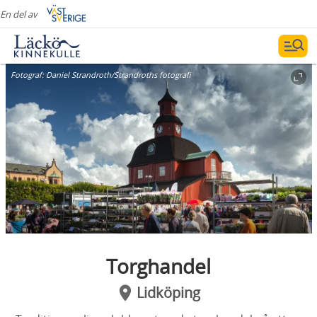
En del av
Fotograf:
Daniel Strandroth/Strandroths fotografi
Torghandel
Lidköping