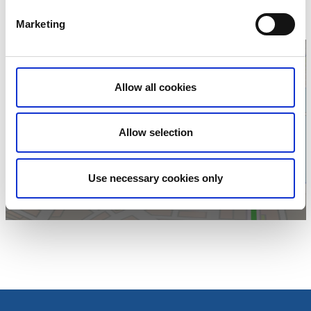
Skaragatan 8
531 32 Lidköping
Marketing
Telefon:
0510 77 00 00
Allow all cookies
Klicka för att visa
Allow selection
karta
Use necessary cookies only