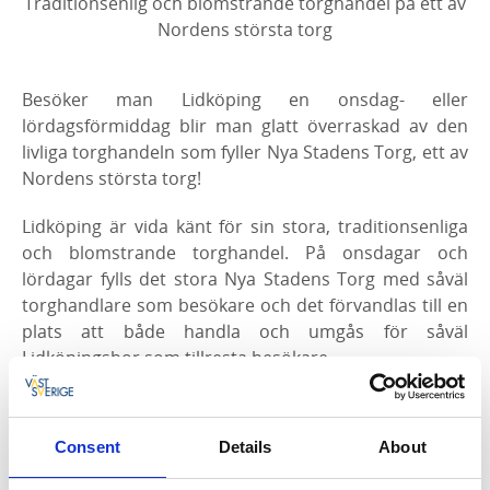
Traditionsenlig och blomstrande torghandel på ett av
Nordens största torg
Besöker man Lidköping en onsdag- eller
lördagsförmiddag blir man glatt överraskad av den
livliga torghandeln som fyller Nya Stadens Torg, ett av
Nordens största torg!
Lidköping är vida känt för sin stora, traditionsenliga
och blomstrande torghandel. På onsdagar och
lördagar fylls det stora Nya Stadens Torg med såväl
torghandlare som besökare och det förvandlas till en
plats att både handla och umgås för såväl
Lidköpingsbor som tillresta besökare.
Här kan man köpa allt från blommor, ost, mat- och
fikabröd, till kläder, textilier och mycket mer. Under
Consent
Details
About
säsong finns här även försäljning av svamp, bär, frukt
och grönsaker från lokala odlare.