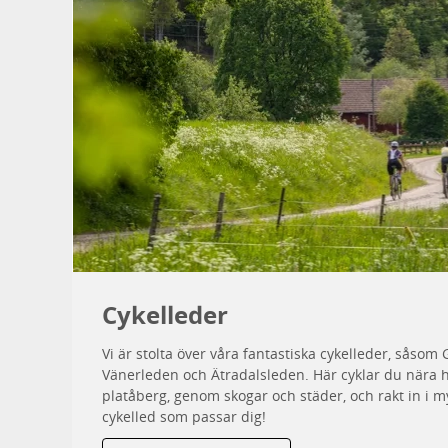
Cykelleder
Vi är stolta över våra fantastiska cykelleder, såsom
Vänerleden och Ätradalsleden. Här cyklar du nära ha
platåberg, genom skogar och städer, och rakt in i my
cykelled som passar dig!