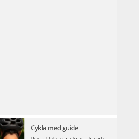
Cykla med guide
Upptäck lokala smultronställen och