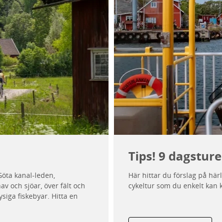
Tips! 9 dagsture
 Göta kanal-leden,
Här hittar du förslag på härl
v och sjöar, över fält och
cykeltur som du enkelt kan 
siga fiskebyar. Hitta en