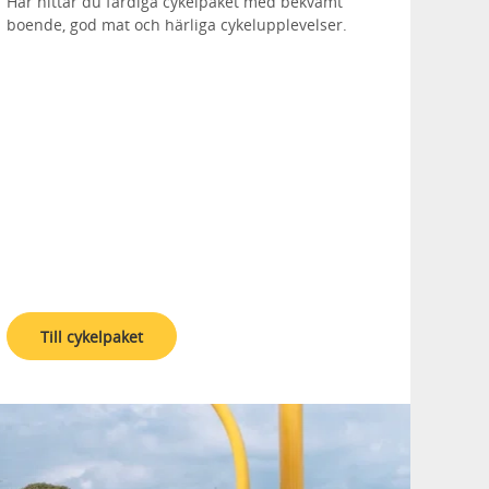
Här hittar du färdiga cykelpaket med bekvämt
boende, god mat och härliga cykelupplevelser.
Till cykelpaket