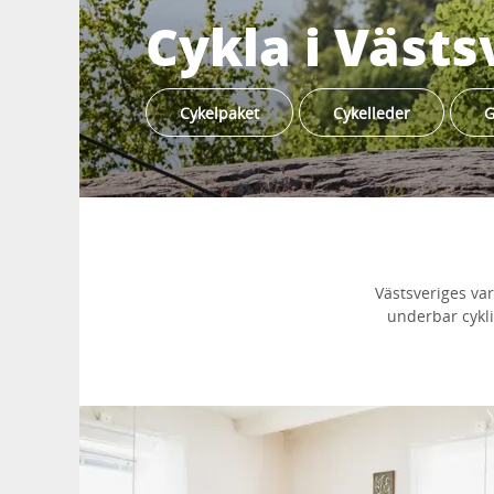
Cykla i Västs
Cykelpaket
Cykelleder
G
Västsveriges var
underbar cykli