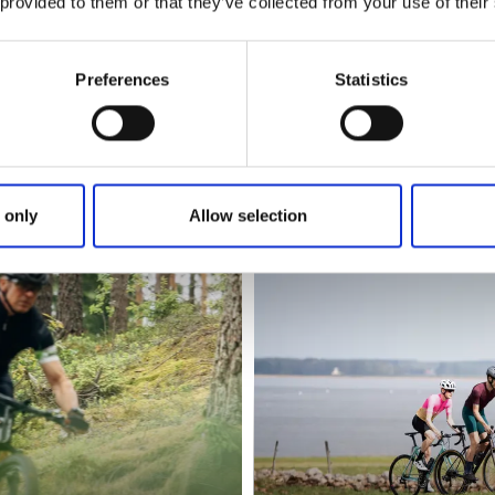
 provided to them or that they’ve collected from your use of their
Preferences
Statistics
Boenden nära c
Tips på mysiga boenden utme
 only
Allow selection