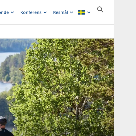
ende
Konferens
Resmål