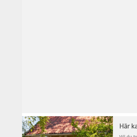
Här ka
Vill du 