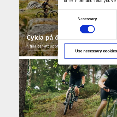
other information that you’ve
Consent
Necessary
Selection
Cykla på öar
4 fina öar att upptäcka i Västsverige.
Use necessary cookies