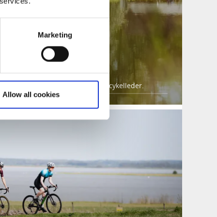
 services.
Marketing
ykelleden
d några av Västsveriges finaste cykelleder.
Allow all cookies