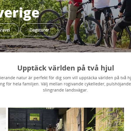
verige
ravel
Dagsturer
Upptäck världen på två hjul
ierande natur är perfekt för dig som vill upptäcka världen på två hj
ng för hela familjen. Välj mellan rogivande cykelleder, pulshöjan
slingrande landsvägar.