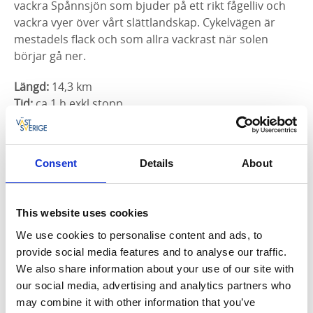
vackra Spånnsjön som bjuder på ett rikt fågelliv och
vackra vyer över vårt slättlandskap. Cykelvägen är
mestadels flack och som allra vackrast när solen
börjar gå ner.
Längd:
14,3 km
Tid:
ca 1 h exkl stopp
Underlag:
asfalt
Utmed vägen:
Skara domkyrka, trevlig rastplats vid
Nybygget, glasspaus vid Ica i Axvall, fågelpaus vid
Consent
Details
About
någon av bänkarna vid Spånnsjön
This website uses cookies
Cykelkarta
We use cookies to personalise content and ads, to
provide social media features and to analyse our traffic.
Cykla Skövde till Varnhem
We also share information about your use of our site with
our social media, advertising and analytics partners who
Mellan Skövde och Varnhem cyklar du på den gamla
may combine it with other information that you’ve
banvallen och passerar historiska platser så som S:ta