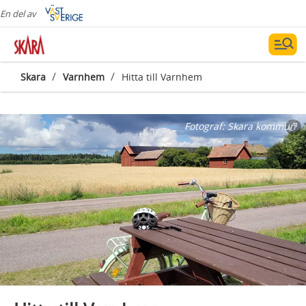
En del av
/
/
Skara
Varnhem
Hitta till Varnhem
Fotograf:
Skara kommun