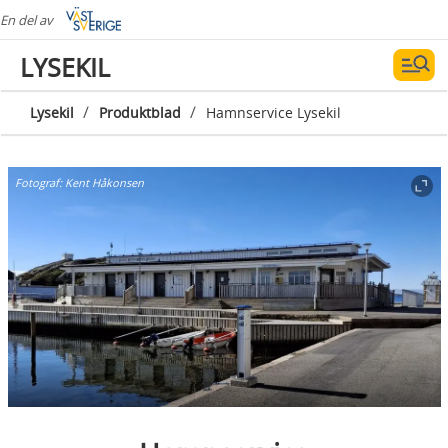
En del av
LYSEKIL
/
/
Lysekil
Produktblad
Hamnservice Lysekil
Fotograf:
Kent Håkonsen