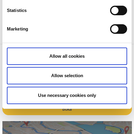
Lysekils Kontaktcenter:
0523-61 30 00
Statistics
Lysekils kommunala gästhamnar
Marketing
Kontaktinformation
Allow all cookies
Hamnservice, Lysekils kommun
Carlavägen 2
453 30 Lysekil
Allow selection
Telefon:
0523-61 30 00
E-post:
kommun@lysekil.se
Hemsida:
Till hemsida
Use necessary cookies only
Boka