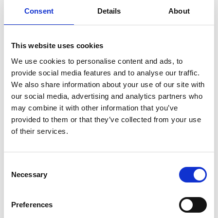
tillgång till servicehus, tankning, latrintömning och
Consent
Details
About
närliggande aktiviteter. Oavsett om du kommer med
segelbåt, motorbåt eller husbil är det här din trygga
startpunkt för att upptäcka Lysekils skärgård och
This website uses cookies
stadsliv.
We use cookies to personalise content and ads, to
provide social media features and to analyse our traffic.
Tillgänglig service inkluderar:
We also share information about your use of our site with
El och färskvatten
our social media, advertising and analytics partners who
Dusch, toalett och tvättmöjligheter
may combine it with other information that you’ve
Sjömack och latrintömning
provided to them or that they’ve collected from your use
Gästhamnsvärdar under sommaren
of their services.
Närhet till restauranger, butiker och aktiviteter
Plats:
Havsbadsområdet, centrala Lysekil
Consent
Necessary
Selection
🕓
Öppet:
Säsongsvis från april till september
📍
Kontaktuppgifter
Preferences