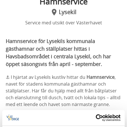
Hamnservice
Lysekil
Service med utsikt över Västerhavet
Hamnservice för Lysekils kommunala
gästhamnar och ställplatser hittas i
Havsbadsområdet i centrala Lysekil, och har
öppet säsongsvis från april - september.
⚓ I hjärtat av Lysekils kustliv hittar du
Hamnservice
,
navet för stadens kommunala gästhamnar och
ställplatser. Här får du hjälp med allt från båtplatser
och elanslutning till dusch, tvätt och lokala tips – alltid
med ett leende och havet som närmaste granne.
Personalen finns på plats under högsäsong och
hjälper dig gärna med information om hamnregler,