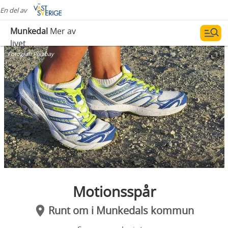
En del av
Munkedal
Mer av
livet
Fotograf:
Pixabay
Motionsspår
Runt om i Munkedals kommun