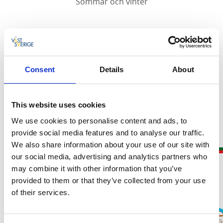
Sommar och vinter
I Munkedals kommun finns motionsspår i Munkedal,
Hedekas och Hällevadsholm.
Spåren i i Munkedal och Hedekas är elljusspår.
Consent
Details
About
När snön faller spåras det i Munkedal.
Håll dig uppdaterad på
skidspår.se
.
This website uses cookies
Karta över
MSCKs (Munkedals skid- och cykelklubb)
We use cookies to personalise content and ads, to
motionsspår i Munkedal.
provide social media features and to analyse our traffic.
We also share information about your use of our site with
our social media, advertising and analytics partners who
may combine it with other information that you’ve
provided to them or that they’ve collected from your use
of their services.