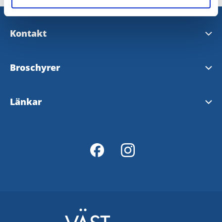
Kontakt
turistinfo@munkedal.se
Broschyrer
Grejen med Munkedal
Länkar
Aktivitetskarta
Turistinformation
Kartportal
InfoPoints
Munkedals kommun
Håll Bohuslän Rent