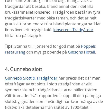
I och runt Göteborg finns otroligt många vackra
trädgårdar att besöka, bland annat den i det lilla
brukssamhället Jonsered. Trädgården består av fyra
trädgårdskvarter med olika teman, och det är helt
gratis att promenera runt bland planteringarna. Här
finns även ett mysigt kafé.
Jonsereds Trädgårdar
hittar du på etapp 5.
Tips!
Stanna till i Jonsered för god mat på
Poppels
restaurang
och mysigt boende på
Gibsons Hotell
.
4. Gunnebo slott
Gunnebo Slott & Trädgårdar
har precis det där man
efterfrågar av ett slott. I slottsträdgården är allt
symmetriskt och trädgårdsmästarna håller träden
vältrimmade. Två trappor leder upp till den pampiga
slottsbyggnaden som invändigt har kvar många av de
tidstypiska detaljerna från slutet av 1700-talet. I