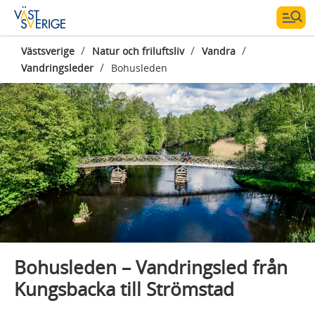
/
/
/
Västsverige
Natur och friluftsliv
Vandra
/
Vandringsleder
Bohusleden
Fotograf:
Lukasz Warzecha LWimages Studio
Bohusleden – Vandringsled från
Kungsbacka till Strömstad