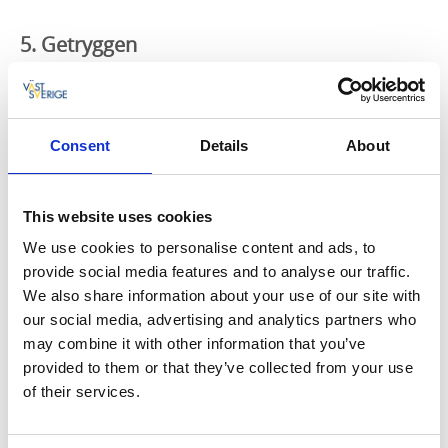
5. Getryggen
Det sägs att de bästa sakerna i livet kräver en viss
ansträngning. Att uppleva Getryggen är inget
undantag. Promenaden uppför höjden är helt klart
Consent
Details
About
pulshöjande, men snacka om att belöningen är
mödan värd. En klar dag ser du bort över Göteborgs
hamn och skymtar havet i fjärran. Perfekt för en
This website uses cookies
Instagrampaus! Getryggen ligger strax väster om
motionsområdet Skatås utanför Göteborg, på
We use cookies to personalise content and ads, to
Bohusleden etapp 3.
provide social media features and to analyse our traffic.
We also share information about your use of our site with
our social media, advertising and analytics partners who
may combine it with other information that you’ve
6. Bohus fästning
provided to them or that they’ve collected from your use
of their services.
Även om Bohusleden till stor del består av
naturupplevelser finns det inslag av historiska platser,
inte minst
Bohus fästning
i Kungälv. Upprättad i