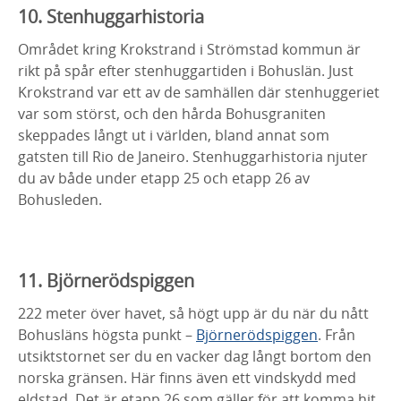
10. Stenhuggarhistoria
Området kring Krokstrand i Strömstad kommun är
rikt på spår efter stenhuggartiden i Bohuslän. Just
Krokstrand var ett av de samhällen där stenhuggeriet
var som störst, och den hårda Bohusgraniten
skeppades långt ut i världen, bland annat som
gatsten till Rio de Janeiro. Stenhuggarhistoria njuter
du av både under etapp 25 och etapp 26 av
Bohusleden.
11. Björnerödspiggen
222 meter över havet, så högt upp är du när du nått
Bohusläns högsta punkt –
Björnerödspiggen
. Från
utsiktstornet ser du en vacker dag långt bortom den
norska gränsen. Här finns även ett vindskydd med
eldstad. Det är etapp 26 som gäller för att komma hit,