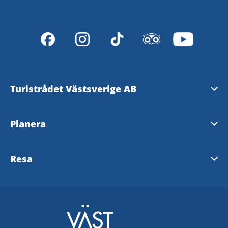
Turistrådet Västsverige AB
Tipsa om evenemang
Planera
Mediabank
Nyhetsbrev från Västsverige
Resa
Pressrum
Destinationer i Västsverige
Västtrafik - To Go Reseplanering
Redaktionen
Tillgänglighetsguide - TD
SJ
Turistrådet Västsverige AB