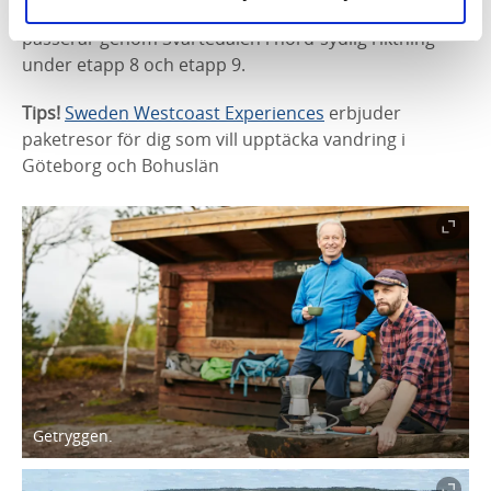
finns många platser med vindskydd. Bohusleden
passerar genom Svartedalen i nord-sydlig riktning
under etapp 8 och etapp 9.
Tips!
Sweden Westcoast Experiences
erbjuder
paketresor för dig som vill upptäcka vandring i
Göteborg och Bohuslän
Getryggen.