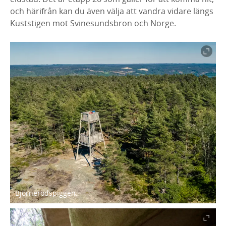
och härifrån kan du även välja att vandra vidare längs
Kuststigen mot Svinesundsbron och Norge.
Björnerödspiggen.