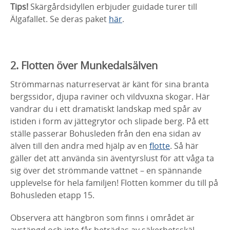
Tips!
Skärgårdsidyllen erbjuder guidade turer till
Älgafallet. Se deras paket
här
.
2. Flotten över Munkedalsälven
Strömmarnas naturreservat är känt för sina branta
bergssidor, djupa raviner och vildvuxna skogar. Här
vandrar du i ett dramatiskt landskap med spår av
istiden i form av jättegrytor och slipade berg. På ett
ställe passerar Bohusleden från den ena sidan av
älven till den andra med hjälp av en
flotte
. Så här
gäller det att använda sin äventyrslust för att våga ta
sig över det strömmande vattnet – en spännande
upplevelse för hela familjen! Flotten kommer du till på
Bohusleden etapp 15.
Observera att hängbron som finns i området är
avstängd och inte får beträdas av säkerhetsskäl.