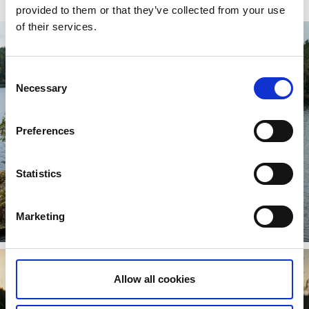
provided to them or that they’ve collected from your use
of their services.
Consent
Necessary
Selection
Preferences
Peddelen
Statistics
Verken de unieke archipel van Bohuslän, de wilde en
authentieke natuur in Dalsland of ga peddelen op het
Vänernmeer.
Marketing
Lees verder
Allow all cookies