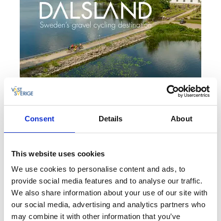
Gravelbiken in Dalsland - de
Consent
Details
About
gravelbestemming van Zweden
In de prachtige regio Dalsland in West-Zweden, vind je
eindeloze kilometers kronkelende gravelwegen. Ideaal
This website uses cookies
voor een tocht op je gravelbike. En dankzij de vele
We use cookies to personalise content and ads, to
leuke eetgelegenheden kun je je fietstocht gemakkelijk
provide social media features and to analyse our traffic.
combineren met een welverdiende pauze.
We also share information about your use of our site with
our social media, advertising and analytics partners who
Lees verder
may combine it with other information that you’ve