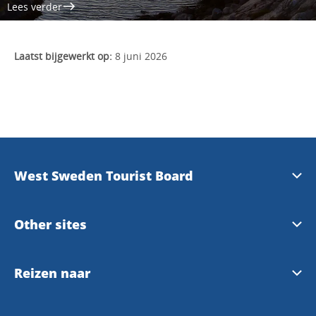
Lees verder
Laatst bijgewerkt op:
8 juni 2026
West Sweden Tourist Board
Press information
Other sites
Travel Trade
Meet the locals
Reizen naar
Image bank
Gothenburg