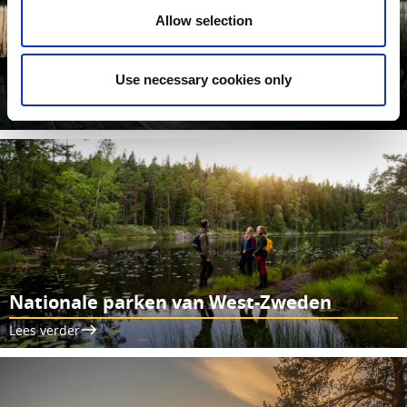
Allow selection
Allemansrecht
Use necessary cookies only
Bekijk hier hoe het Zweedse allemansrecht in z’n werk gaat
Lees verder
Nationale parken van West-Zweden
Lees verder