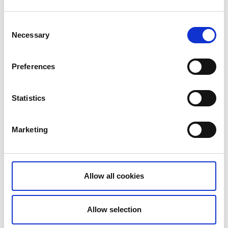
Consent
Villa Weidling
Necessary
Selection
Les mer
Preferences
Statistics
Marketing
Nordic Refuge
Les mer
Allow all cookies
Allow selection
Se ruten på Ride with GPS