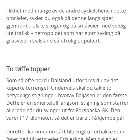
I likhet med mange av de andre sykkelstiene i dette
området, sykler du også på denne langs sjøer,
gjennom trolske skoger og på småveier med veldig
lite trafikk – nettopp det som har gjort sykling på
grusveier i Dalsland så utrolig populært.
To tøffe topper
Som så ofte nord i Dalsland utfordres du av det
kuperte terrenget. Underveis skal du takle to
betydelige stigninger, hvorav Baljåsen er den første.
Dette er en smertefull langsom stigning som starter
allerede når du svinger ut fra Forsbacka GK. Den
varer i 17 kilometer, så det er bare til å kjempe på!
Deretter kommer en sårt tiltrengt utforbakke som
fører ned til tettstedet Edsleskog. Men hvilen er