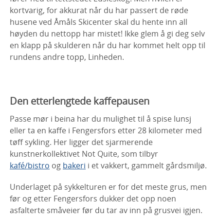
kortvarig, for akkurat når du har passert de røde
husene ved Åmåls Skicenter skal du hente inn all
høyden du nettopp har mistet! Ikke glem å gi deg selv
en klapp på skulderen når du har kommet helt opp til
rundens andre topp, Linheden.
Den etterlengtede kaffepausen
Passe mør i beina har du mulighet til å spise lunsj
eller ta en kaffe i Fengersfors etter 28 kilometer med
tøff sykling. Her ligger det sjarmerende
kunstnerkollektivet Not Quite, som tilbyr
kafé/bistro
og
bakeri
i et vakkert, gammelt gårdsmiljø.
Underlaget på sykkelturen er for det meste grus, men
før og etter Fengersfors dukker det opp noen
asfalterte småveier før du tar av inn på grusvei igjen.