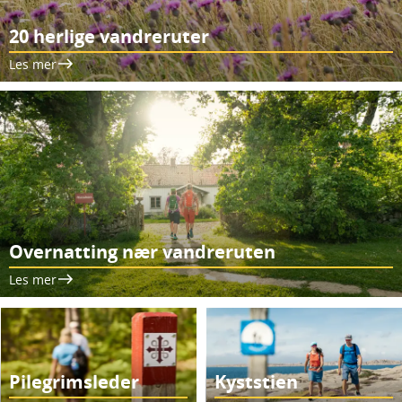
20 herlige vandreruter
Les mer
Overnatting nær vandreruten
Les mer
Pilegrimsleder
Kyststien