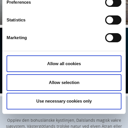
Preferences
Pakker og guidede turer
Les mer
Statistics
Marketing
Allow all cookies
Sjørike Dalsland
Allow selection
Les mer
Use necessary cookies only
Padletur på hav og innsjø
Opplev den bohuslänske kystlinjen, Dalslands magisk vakre
sjøsystem, Västergötlands trolske natur ved elven Ätran eller