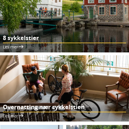
8 sykkelstier
Les mer
Overnatting nær sykkelstien
Les mer