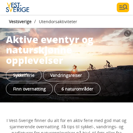
/
Vestsverige
Utendorsaktiviteter
Aktive eventyr og
naturskjønne
opplevelser
Sykkelferie
Vandringsreiser
Finn overnatting
6 naturområder
I Vest-Sverige finner du alt for en aktiv ferie med god mat og
sjarmerende overnatting. Få tips til sykkel-, vandrings- og
padleturer for naturopplevelser på hjul, til fots eller fra