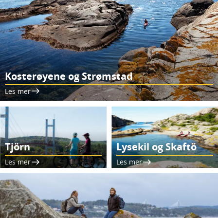
Kosterøyene og Strømstad
Les mer
Tjörn
Lysekil og Skaftö
Les mer
Les mer