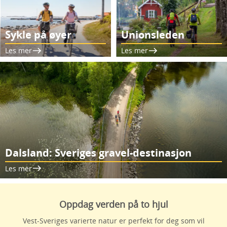
Sykle på øyer
Unionsleden
Les mer
Les mer
Dalsland: Sveriges gravel-destinasjon
Les mer
Oppdag verden på to hjul
Vest-Sveriges varierte natur er perfekt for deg som vil