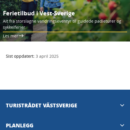
Ferietilbud i Vest-Sverige
Alt fra storslagne vandringseventyr til guidede padleturer og
sykkelferier.
Les mer
Sist oppdatert:
3 april 2025
TURISTRÅDET VÄSTSVERIGE
Mediabank
PLANLEGG