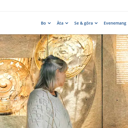
Bo
Äta
Se & göra
Evenemang