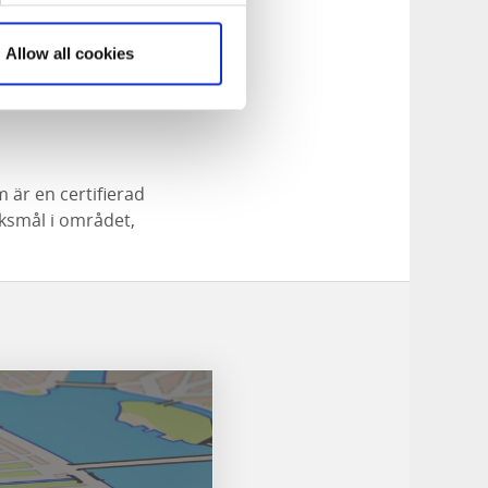
g bland ett
Allow all cookies
llet såg ut. Under
-talsmiljö.
 är en certifierad
öksmål i området,