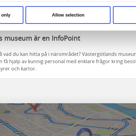
rgötlands museum ligger
Fornbyn
där du kan vandra omkrin
 only
Allow selection
från 1800-talet och få en bild av hur det gamla bondesamhä
der det av liv med många publika arrangemang i denna 1800
s museum är en InfoPoint
s på vad du kan hitta på i närområdet? Västergötlands museum
n få hjälp av kunnig personal med enklare frågor kring bes
rer och kartor.