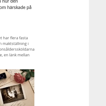
m hur den
 som härskade på
 har flera fasta
h maktställning i
ronsålderssköldarna
e, en länk mellan