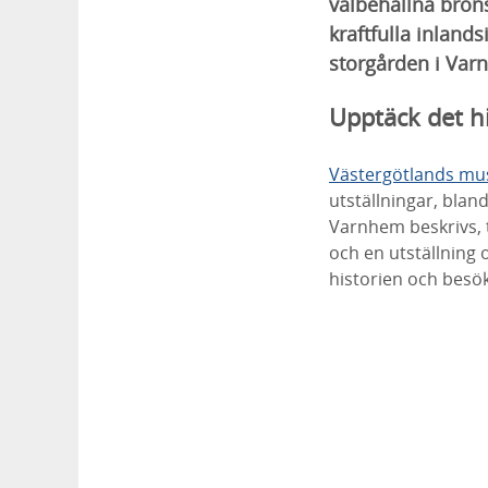
välbehållna bron
kraftfulla inlan
storgården i Var
Upptäck det hi
Västergötlands m
utställningar, bla
Varnhem beskrivs, 
och en utställning 
historien och besö