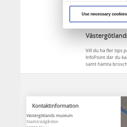
Granne med Väste
Use necessary cookies
tjugotal byggnader 
sommarhalvåret sju
Västergötland
Vill du ha fler tip
InfoPoint där du ka
samt hämta broschy
Kontaktinformation
Västergötlands museum
Stadsträdgården