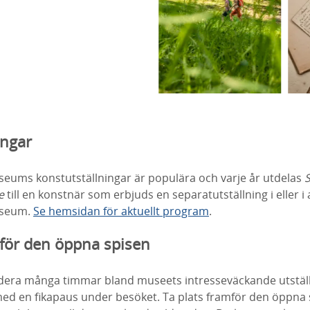
ingar
eums konstutställningar är populära och varje år utdelas
S
e
till en konstnär som erbjuds en separatutställning i eller i a
useum.
Se hemsidan för aktuellt program
.
för den öppna spisen
endera många timmar bland museets intresseväckande utställ
med en fikapaus under besöket. Ta plats framför den öppna