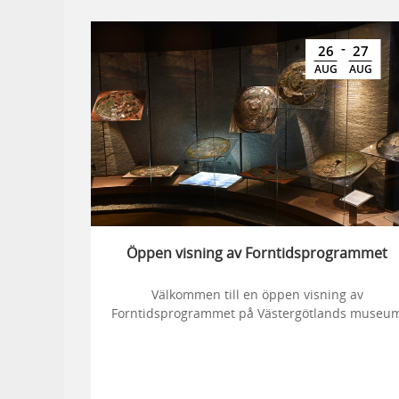
-
26
27
AUG
AUG
Öppen visning av Forntidsprogrammet
Välkommen till en öppen visning av
Forntidsprogrammet på Västergötlands museu