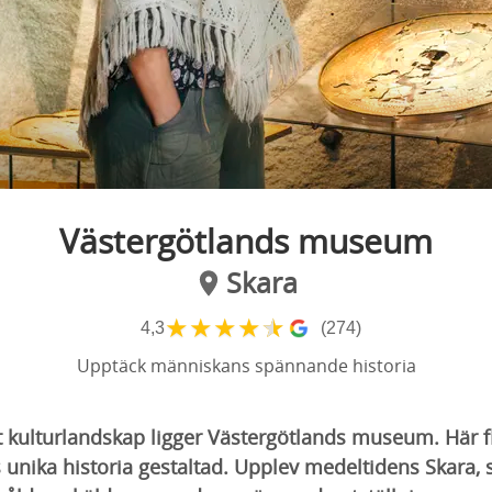
Västergötlands museum
Skara
★
★
★
★
★
4,3
(274)
Upptäck människans spännande historia
rikt kulturlandskap ligger Västergötlands museum. Här 
 unika historia gestaltad. Upplev medeltidens Skara, 