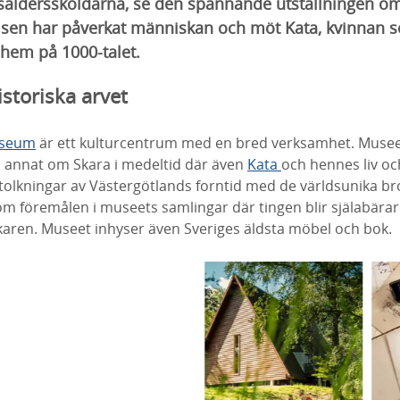
sålderssköldarna, se den spännande utställningen o
dsisen har påverkat människan och möt Kata, kvinnan
nhem på 1000-talet.
storiska arvet
useum
är ett kulturcentrum med en bred verksamhet. Museet
nd annat om Skara i medeltid där även
Kata
och hennes liv oc
tolkningar av Västergötlands forntid med de världsunika b
om föremålen i museets samlingar där tingen blir själabärar
karen. Museet inhyser även Sveriges äldsta möbel och bok.