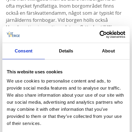
ofta mycket fyndfattiga. Inom borgområdet finns
också en färskvattendamm, något som är typiskt för
järnålderns fornbogar. Vid borgen hölls också
Hornborating innan tingsplatsen flyttades till Wrem.
Tings-traditionen lever kvar och varje sommar
arrangeras här
Hornbore Ting
, ett vikingaspel med
tillhörande marknad.
Consent
Details
About
This website uses cookies
We use cookies to personalise content and ads, to
provide social media features and to analyse our traffic.
We also share information about your use of our site with
our social media, advertising and analytics partners who
may combine it with other information that you’ve
provided to them or that they’ve collected from your use
Fotograf:
Elisabeth_Holmpvist
of their services.