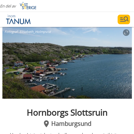
En del av
Fotograf:
Elisabeth_Holmpvist
Hornborgs Slottsruin
Hamburgsund