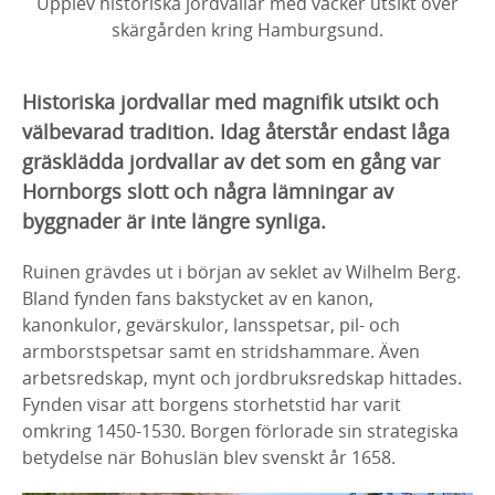
Upplev historiska jordvallar med vacker utsikt över
skärgården kring Hamburgsund.
Historiska jordvallar med magnifik utsikt och
välbevarad tradition. Idag återstår endast låga
gräsklädda jordvallar av det som en gång var
Hornborgs slott och några lämningar av
byggnader är inte längre synliga.
Ruinen grävdes ut i början av seklet av Wilhelm Berg.
Bland fynden fans bakstycket av en kanon,
kanonkulor, gevärskulor, lansspetsar, pil- och
armborstspetsar samt en stridshammare. Även
arbetsredskap, mynt och jordbruksredskap hittades.
Fynden visar att borgens storhetstid har varit
omkring 1450-1530. Borgen förlorade sin strategiska
betydelse när Bohuslän blev svenskt år 1658.