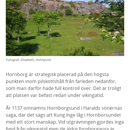
Fotograf:
Elisabeth_Holmpvist
Hornborg är strategisk placerad på den högsta
punkten inom pilskottshåll från farleden nedanför,
som man därför hade full kontroll över. Det är troligt
att platsen var befäst redan under vikingatid.
År 1137 omnämns Hornborgsund i Haralds sönernas
saga, där det sägs att Kung Inge låg i Hornborsundet
med ett stort manskap. Vid utgrävningen gjordes inga
fynd från vikingatid men de äldre fornborgarna är