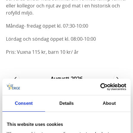
eller kollegor och njut av god mat i en historisk och
rofylld miljö.
Måndag- fredag öppet kl. 07:30-10:00
Lördag och söndag öppet kl. 08:00-10:00
Pris: Vuxna 115 kr, barn 10 kr/ år
Augusti 2026
MÅN
TIS
ONS
TORS
FRE
LÖR
SÖN
Consent
Details
About
27
28
29
30
31
1
2
3
4
5
6
7
8
9
This website uses cookies
10
11
12
13
14
15
16