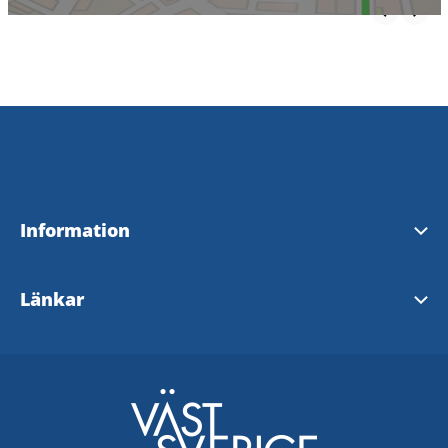
Information
Visit Tidaholm
Länkar
InfoPoints i Tidaholm
Tidaholms kommun
Visit Sweden