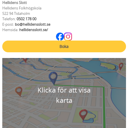
Hellidens Slott
Hellidens Folkhögskola
522 94 Tidaholm
Telefon:
0502 178 00
E-post:
bo@hellidensslott.se
Hemsida:
hellidensslott.se/
Boka
Klicka för att visa
karta