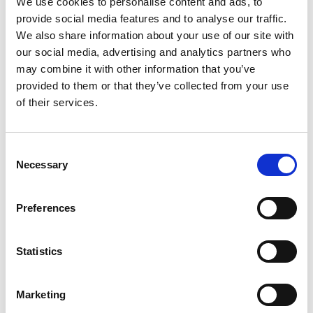
We use cookies to personalise content and ads, to
provide social media features and to analyse our traffic.
17
18
19
20
21
22
23
We also share information about your use of our site with
our social media, advertising and analytics partners who
24
25
26
27
28
29
30
may combine it with other information that you’ve
provided to them or that they’ve collected from your use
31
of their services.
Tors 06 Aug.
07:30 - 10:00
Consent
Necessary
Selection
Fre 07 Aug.
07:30 - 10:00
Preferences
Lör 08 Aug.
08:00 - 10:00
Sön 09 Aug.
08:00 - 10:00
Statistics
Marketing