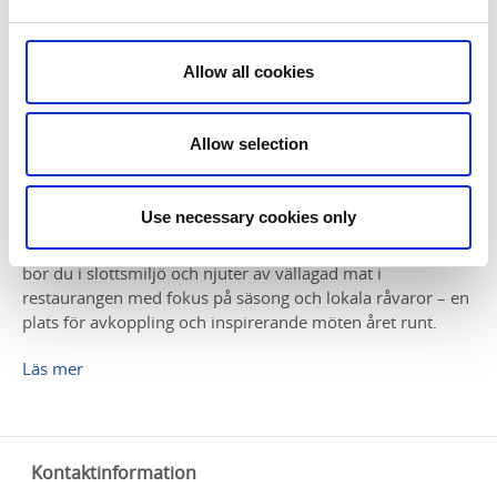
Allow all cookies
Allow selection
Hellidens Slott
Use necessary cookies only
Hellidens Slott är en historisk pärla vid foten av
Hellidsberget, där natur möter kultur och kreativitet. Här
bor du i slottsmiljö och njuter av vällagad mat i
restaurangen med fokus på säsong och lokala råvaror – en
plats för avkoppling och inspirerande möten året runt.
Läs mer
Kontaktinformation