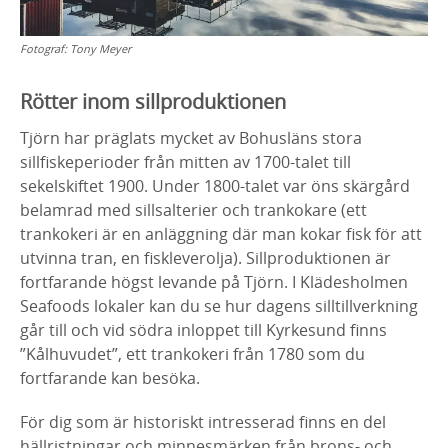
Fotograf:
Tony Meyer
Rötter inom sillproduktionen
Tjörn har präglats mycket av Bohusläns stora
sillfiskeperioder från mitten av 1700-talet till
sekelskiftet 1900. Under 1800-talet var öns skärgård
belamrad med sillsalterier och trankokare (ett
trankokeri är en anläggning där man kokar fisk för att
utvinna tran, en fiskleverolja). Sillproduktionen är
fortfarande högst levande på Tjörn. I Klädesholmen
Seafoods lokaler kan du se hur dagens silltillverkning
går till och vid södra inloppet till Kyrkesund finns
”Kålhuvudet”, ett trankokeri från 1780 som du
fortfarande kan besöka.
För dig som är historiskt intresserad finns en del
hällristningar och minnesmärken från brons- och