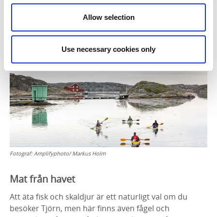
Att paddla havskajak har också blivit ett signum för
Allow selection
Tjörn. Boka ett paddeläventyr hos
Kajaktiv
i Bleket,
som ligger precis innan du kör ut till Klädesholmen.
Use necessary cookies only
Fotograf:
Amplifyphoto/ Markus Holm
Mat från havet
Att äta fisk och skaldjur är ett naturligt val om du
besöker Tjörn, men här finns även fågel och