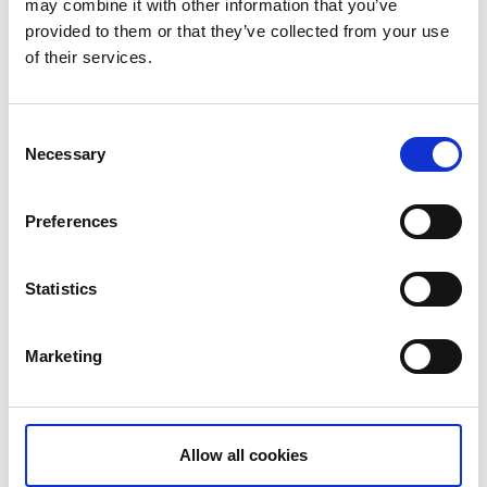
may combine it with other information that you’ve
Tack vare ett rikt nät av mindre landvägar har Tjörn
provided to them or that they’ve collected from your use
kommit att bli en utmärkt plats för cykelturer, inte
of their services.
minst för barnfamiljen. På ön finns ett flertal
badplatser med släta klippor, badbryggor, hopptorn
och långgrunda sandstränder som passar bra för
Consent
barnfamiljer. Om du inte har egen cykel går det bra
Necessary
Selection
att hyra av Skärhamns turistbyrå eller hos
Salt & Sill
på Klädesholmen.
Preferences
Statistics
Marketing
Allow all cookies
Fotograf:
Roger Borgelid