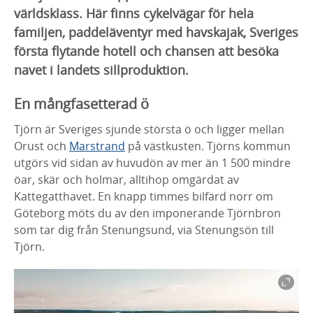
världsklass. Här finns cykelvägar för hela
familjen, paddeläventyr med havskajak, Sveriges
första flytande hotell och chansen att besöka
navet i landets sillproduktion.
En mångfasetterad ö
Tjörn är Sveriges sjunde största ö och ligger mellan
Orust och
Marstrand
på västkusten. Tjörns kommun
utgörs vid sidan av huvudön av mer än 1 500 mindre
öar, skär och holmar, alltihop omgärdat av
Kattegatthavet. En knapp timmes bilfärd norr om
Göteborg möts du av den imponerande Tjörnbron
som tar dig från Stenungsund, via Stenungsön till
Tjörn.