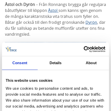
Åstol och Dyrön
– Från Rönnängs brygga går reguljära
båtutflykter till klippön
Åstol
som känns igen genom
de många karaktäristiska vita trähus som fyller ön.
Båtar går också till den frodigt grönskande
Dyrön
, där
du får sällskap av betande mufflonfår utefter öns fina
vandringsled.
Consent
Details
About
This website uses cookies
We use cookies to personalise content and ads, to
Fotograf:
Jonas Ingman
provide social media features and to analyse our traffic.
We also share information about your use of our site with
Barnfamiljen cyklar gärna på Tjörn
our social media, advertising and analytics partners who