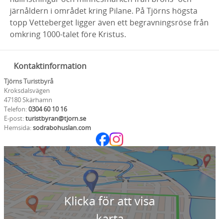
järnåldern i området kring Pilane. På Tjörns högsta
topp Vetteberget ligger även ett begravningsröse från
omkring 1000-talet före Kristus.
Kontaktinformation
Tjörns Turistbyrå
Kroksdalsvägen
47180 Skärhamn
Telefon:
0304 60 10 16
E-post:
turistbyran@tjorn.se
Hemsida:
sodrabohuslan.com
Klicka för att visa
karta