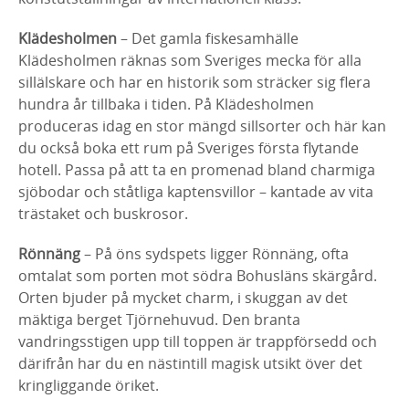
Klädesholmen
– Det gamla fiskesamhälle
Klädesholmen räknas som Sveriges mecka för alla
sillälskare och har en historik som sträcker sig flera
hundra år tillbaka i tiden. På Klädesholmen
produceras idag en stor mängd sillsorter och här kan
du också boka ett rum på Sveriges första flytande
hotell. Passa på att ta en promenad bland charmiga
sjöbodar och ståtliga kaptensvillor – kantade av vita
trästaket och buskrosor.
Rönnäng
– På öns sydspets ligger Rönnäng, ofta
omtalat som porten mot södra Bohusläns skärgård.
Orten bjuder på mycket charm, i skuggan av det
mäktiga berget Tjörnehuvud. Den branta
vandringsstigen upp till toppen är trappförsedd och
därifrån har du en nästintill magisk utsikt över det
kringliggande öriket.