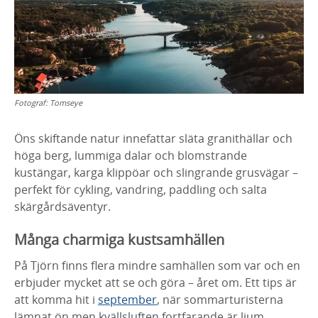
Fotograf:
Tomseye
Öns skiftande natur innefattar släta granithällar och
höga berg, lummiga dalar och blomstrande
kustängar, karga klippöar och slingrande grusvägar –
perfekt för cykling, vandring, paddling och salta
skärgårdsäventyr.
Många charmiga kustsamhällen
På Tjörn finns flera mindre samhällen som var och en
erbjuder mycket att se och göra – året om. Ett tips är
att komma hit i
september
, när sommarturisterna
lämnat ön men kvällsluften fortfarande är ljum.