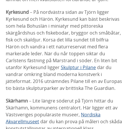
Kyrkesund
– På nordvästra sidan av Tjörn ligger
Kyrkesund och Härön. Kyrkesund kan bäst beskrivas
som hela Bohuslän i miniatyr med pittoreska
skärgårdshus och fiskebodar, bryggor och småbåtar,
fisk och skaldjur. Korsa det lilla sundet till bilfria
Härön och vandra i ett naturreservat med flera
markerade leder. När du når toppen siktar du
Carlstens fästning på Marstrand i söder. En liten bit
utanför Kyrkesund ligger
Skulptur i Pilane
där du
vandrar omkring bland moderna konstverk i
jätteformat. 2016 utnämndes Pilane till en av Europas
tio bästa skulpturparker av brittiska The Guardian.
Skärhamn
– Lite längre söderut på Tjörn hittar du
Skärhamn, kommunens centralort. Här ligger ett av
Västsveriges populäraste museer,
Nordiska
Akvarellmuseet
där du kan prova på måleri och skåda
konstutställningar av internationell klass.