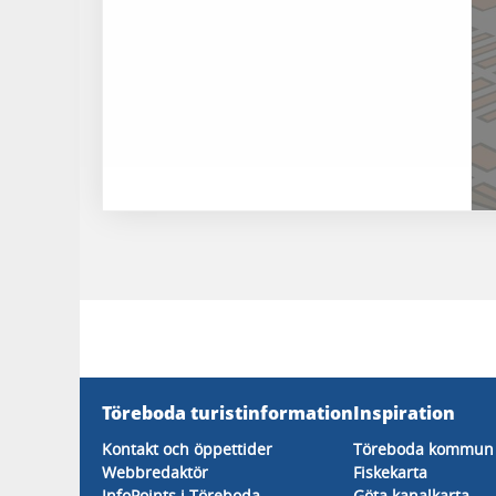
Töreboda turistinformation
Inspiration
Kontakt och öppettider
Töreboda kommun 
Webbredaktör
Fiskekarta
InfoPoints i Töreboda
Göta kanalkarta