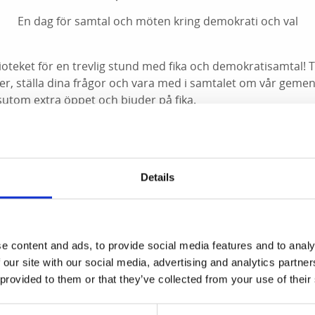
En dag för samtal och möten kring demokrati och val
ioteket för en trevlig stund med fika och demokratisamtal!
r, ställa dina frågor och vara med i samtalet om vår gem
sutom extra öppet och bjuder på fika.
 biblioteket
Details
r på fika
e minsta)
e content and ads, to provide social media features and to analy
m demokrati
 our site with our social media, advertising and analytics partn
och demokrati
 provided to them or that they’ve collected from your use of their
0