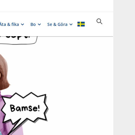
Äta & fika
Bo
Se & Göra
Fotograf:
Canva