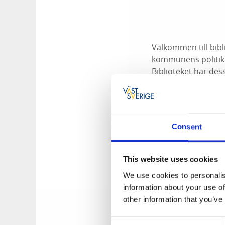
Välkommen till bibl
kommunens politike
Biblioteket har des
Dagens program:
Politiker besöker
Frågestund
Consent
Biblioteket bjude
Utställningar
This website uses cookies
Valjakten (för d
Tipspromenad
We use cookies to personalis
Bamsetidning o
information about your use of
Temahylla: Val 
other information that you’ve
Klockan 15.00–18.0
Consent