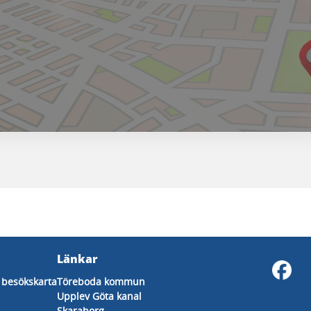
Länkar
besökskarta
Töreboda kommun
Upplev Göta kanal
Skaraborg