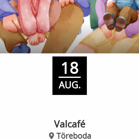
18
AUG.
Valcafé
Töreboda