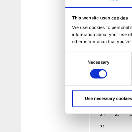
Tid: fredagar klock
This website uses cookies
We use cookies to personalis
information about your use of
other information that you’ve
MÅN
TIS
O
Consent
Necessary
Selection
27
28
2
3
4
10
11
1
Use necessary cookies
17
18
1
24
25
2
31