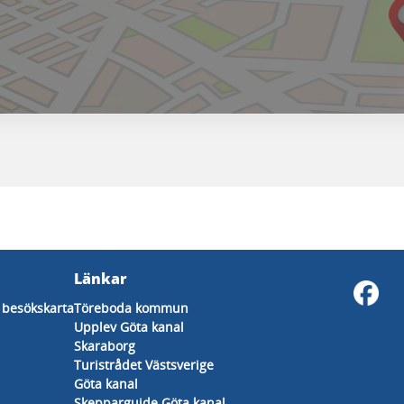
Länkar
besökskarta
Töreboda kommun
Upplev Göta kanal
Skaraborg
Turistrådet Västsverige
Göta kanal
Skepparguide Göta kanal