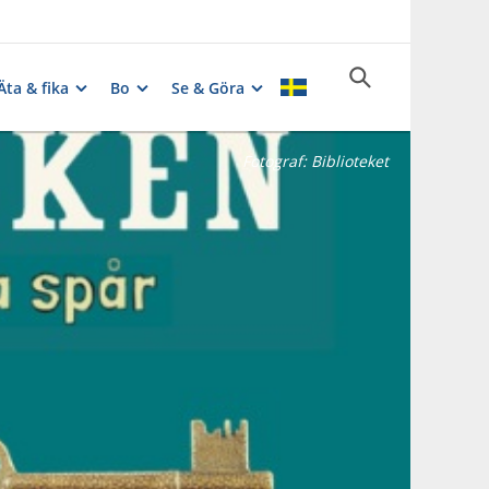
Äta & fika
Bo
Se & Göra
Fotograf:
Biblioteket