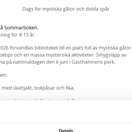
Dags för mystiska gåtor och dolda spår
på Sommarboken.
ing för 8-13 år.
 förvandlas biblioteket till en plats full av mystiska gåtor
boktips och en massa mysteriska aktiviteter. Smygsläpp av
 på nationaldagen den 6 juni i Gästhamnens park.
am:
t med skattjakt, bokpåsar och fika.
egna mysterium och kluriga mordgåtor.
ut med kalasfika och kodning av olika slag.
liotek.
Details