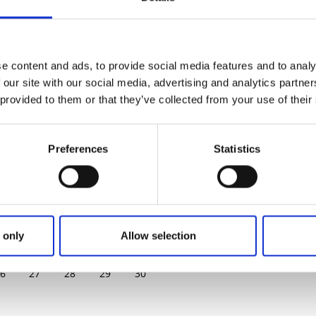
an 14.00-15.30.
e content and ads, to provide social media features and to analy
 our site with our social media, advertising and analytics partn
Augusti 2026
Fre 14 Aug.
 provided to them or that they’ve collected from your use of their
NS
TORS
FRE
LÖR
SÖN
Preferences
Statistics
9
30
31
1
2
5
6
7
8
9
2
13
14
15
16
 only
Allow selection
9
20
21
22
23
6
27
28
29
30