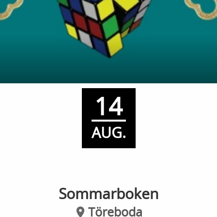
14
AUG.
Sommarboken
Töreboda