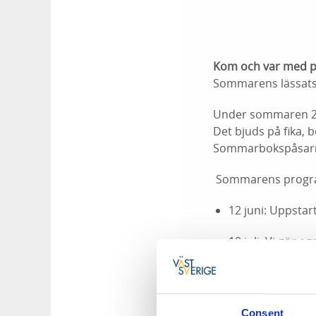
Kom och var med 
Sommarens lässatsn
Under sommaren 2026
Det bjuds på fika, 
Sommarbokspåsarna
Sommarens progr
12 juni: Uppstar
10 juli: Vi gör 
14 augusti: Avsl
Plats: Töreboda bib
Consent