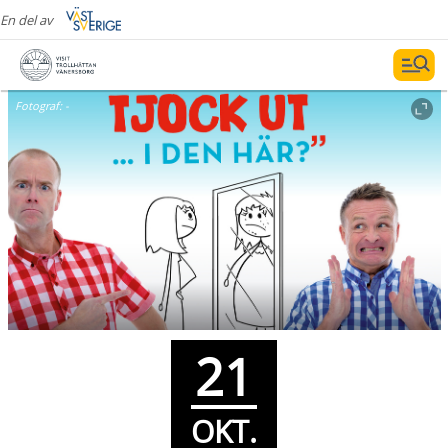
En del av
Fotograf:
-
21
OKT.