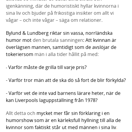
igenkänning, där de humoristiskt hyllar kvinnorna i
sina liv och bjuder på frikostiga insikter om allt vi
vågar – och inte vågar – säga om relationer.
Bylund & Lundberg riktar sin vassa, norrländska
humor mot
den brutala sanningen
: Att kvinnan är
överlägsen mannen, samtidigt som de avslöjar de
tokerier
som
män i alla tider hållit på med:
Varför måste de grilla till varje pris?
-
- Varför tror män att de ska dö så fort de blir förkylda?
- Varför vet de inte vad barnens lärare heter, när de
kan Liverpools laguppställning från 1978?
Allt detta och
mycket mer får sin förklaring i en
humorshow som är en kärleksfull hyllning till alla de
kvinnor som faktiskt står ut med männen i sina liv
.