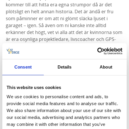
kommer till att hitta era egna strumpor då är det
plötsligt en helt annan historia. Det är ändå er fru
som påminner er om att ni glömt släcka ljuset i
garaget – igen. Så även om ni kanske inte alltid
erkänner det högt, vet vi alla att det är kvinnorna som
är era osynliga projektledare, livscoacher och GPS-
enheter i vardagen.
Förbered dig på en kväll fylld av skrattsalvor och
insikter. Det här är en show du inte vill missa!
Consent
Details
About
Jan Bylund och Mattias Lundberg har tidigare gjort
succé med ”Den lyckliga pessimisten” och ”Mamma
This website uses cookies
Ljuger”, och tillsammans har de en kemi som få kan
We use cookies to personalise content and ads, to
matcha. En lång, kvick psykolog och en kort, listig
provide social media features and to analyse our traffic.
komiker – bägge med norrländsk humor och en
We also share information about your use of our site with
förmåga att träffa mitt i prick. En kväll med Jan och
our social media, advertising and analytics partners who
Mattias bjuder på en värmande kombination av
may combine it with other information that you’ve
gapskratt och aha-upplevelser som gör att du lämnar