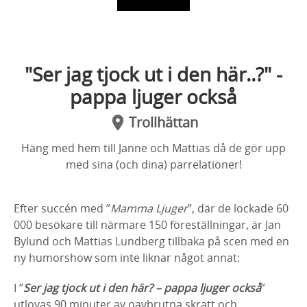
"Ser jag tjock ut i den här..?" -
pappa ljuger också
Trollhättan
Häng med hem till Janne och Mattias då de gör upp
med sina (och dina) parrelationer!
Efter succén med ”
Mamma Ljuger
”, där de lockade 60
000 besökare till närmare 150 föreställningar, är Jan
Bylund och Mattias Lundberg tillbaka på scen med en
ny humorshow som inte liknar något annat:
I ”
Ser jag tjock ut i den här? – pappa ljuger också
”
utlovas 90 minuter av oavbrutna skratt och