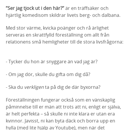
”Ser jag tjock ut i den här?”
är en träffsäker och
hjärtlig komedi
som skildrar livets berg- och dalbana.
Med stor värme, kvicka poänger och rå ärlighet
serveras en skrattfylld föreställning om allt från
relationens små hemligheter till de stora livsfrågorna:
- Tycker du hon är snyggare än vad jag är?
- Om jag dör, skulle du gifta om dig då?
- Ska du
verkligen
ta på dig de där byxorna?
Föreställningen fungerar också som en vänskaplig
påminnelse till er män att trots att ni, enligt er själva,
är helt perfekta – så skulle ni inte klara er utan era
kvinnor. Javisst, ni kan byta däck och borra upp en
hylla (med lite hjälp av Youtube), men när det