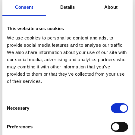
Consent
Details
About
Am wichtigsten ist jedoch, ruhig zu bleiben und
überlegt zu handeln.
This website uses cookies
WAS BEDEUTET DIE STOP-REGEL?
We use cookies to personalise content and ads, to
Wie bleibst du ruhig, wenn du die Orientierung
provide social media features and to analyse our traffic.
verlierst?
We also share information about your use of our site with
our social media, advertising and analytics partners who
Die sogenannte
STOP-Regel
hilft, einen klaren Kopf zu
may combine it with other information that you’ve
bewahren:
provided to them or that they’ve collected from your use
of their services.
Stopp
– bleib stehen und vermeide Panik
Think (Denken)
– analysiere die Situation
Consent
Necessary
Orientieren
– erkennst du Wege, Geräusche oder
Selection
Orientierungspunkte?
Preferences
Planen
– entscheide, was als Nächstes sinnvoll ist