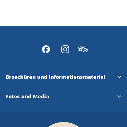
Broschüren und Informationsmaterial
City guide
Fotos und Media
Stadtplan Hjo
13 Fotofreundliche Orte in Hjo