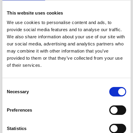
TOURISTINFORMATION HJO
This website uses cookies
Bei uns erhalten Sie Tipps, was Sie in Hjo
unternehmen können, wo Sie essen und übernachten
We use cookies to personalise content and ads, to
und welche Erlebnisse Sie erwarten.
provide social media features and to analyse our traffic.
We also share information about your use of our site with
Sie können außerdem:
our social media, advertising and analytics partners who
may combine it with other information that you’ve
Tickets für verschiedene Veranstaltungen kaufen
provided to them or that they’ve collected from your use
of their services.
unsere Ausstellungen besuchen
Bücher in der Bibliothek ausleihen
Consent
Necessary
Selection
Souvenirs in unserem Shop erwerben
Im Kulturquartier finden Sie außerdem:
Preferences
öffentliche Toiletten
Statistics
Lern- und Arbeitsplätze