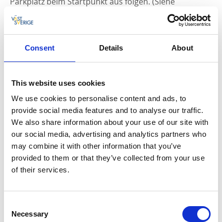
Parkplatz beim Startpunkt aus folgen. (Siehe
untenstehende Information über den Startpunkt.)
Der Aussichtsplatz bietet einen 360°-Blick über die
bezaubernde Küstenlandschaft. Unter anderem
Consent
Details
About
können Sie die mächtige
Festung Carlsten
sehen. Den
zweiten Aussichtsplatz erreichen Sie wie folgt: Falls Sie
nicht auf den Pfaden wandern können, folgen Sie der
This website uses cookies
Strasse Idrottsgatan, da diese bei einem mit Kies
belegten Parkplatz nach rechts abbiegt, wo der blaue
We use cookies to personalise content and ads, to
und schwarze Weg nach links in den Wald hinein
provide social media features and to analyse our traffic.
führen. Bei diesem Aussichts- und Grillplatz kann man
We also share information about your use of our site with
in einer Windschutzhütte übernachten.
our social media, advertising and analytics partners who
may combine it with other information that you’ve
Der schwarze Weg – Klippen und einstige
provided to them or that they’ve collected from your use
Schützengraben
of their services.
Für Wanderung durch herausforderndes Berggelände
mit fantastischen Aussichten eignet sich der schwarze
Consent
Weg bestens. Es ist der schwierigste der drei
Necessary
Selection
Wanderwege, mit Treppen und Holzstegen über