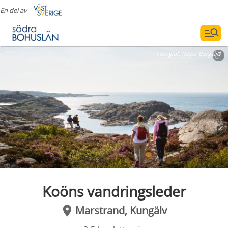
En del av
Fotograf:
Roger Borgelid
Koöns vandringsleder
Marstrand, Kungälv