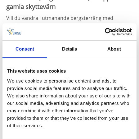
gamla skyttevärn
Vill du vandra i utmanande bergsterräng med
fantastiska vyer är Koöns gula led rätt för dig. Det är
den mest avancerade leden av de tre, med trappor
och spänger som passerar klippor och gamla
skyttevärn utmed havslinjen. Leden erbjuder flera
Consent
Details
About
utsiktsplatser, varav den ena är gemensam med blå
led.
This website uses cookies
We use cookies to personalise content and ads, to
provide social media features and to analyse our traffic.
We also share information about your use of our site with
our social media, advertising and analytics partners who
may combine it with other information that you’ve
provided to them or that they’ve collected from your use
of their services.
Fotograf:
Roger Borgelid