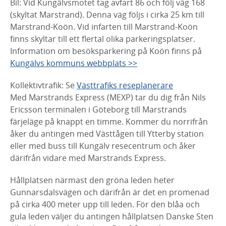
Bil: Vid Kungälvsmotet tag avfart 86 och följ väg 168
(skyltat Marstrand). Denna väg följs i cirka 25 km till
Marstrand-Koön. Vid infarten till Marstrand-Koön
finns skyltar till ett flertal olika parkeringsplatser.
Information om besöksparkering på Koön finns på
Kungälvs kommuns webbplats >>
Kollektivtrafik: Se
Västtrafiks reseplanerare
Med Marstrands Express (MEXP) tar du dig från Nils
Ericsson terminalen i Göteborg till Marstrands
färjeläge på knappt en timme. Kommer du norrifrån
åker du antingen med Västtågen till Ytterby station
eller med buss till Kungälv resecentrum och åker
därifrån vidare med Marstrands Express.
Hållplatsen närmast den gröna leden heter
Gunnarsdalsvägen och därifrån är det en promenad
på cirka 400 meter upp till leden. För den blåa och
gula leden väljer du antingen hållplatsen Danske Sten