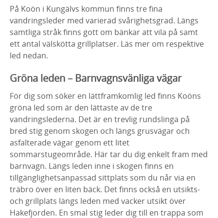
På Koön i Kungälvs kommun finns tre fina
vandringsleder med varierad svårighetsgrad. Längs
samtliga stråk finns gott om bänkar att vila på samt
ett antal välskötta grillplatser. Läs mer om respektive
led nedan.
Gröna leden – Barnvagnsvänliga vägar
För dig som söker en lättframkomlig led finns Koöns
gröna led som är den lättaste av de tre
vandringslederna. Det är en trevlig rundslinga på
bred stig genom skogen och längs grusvägar och
asfalterade vägar genom ett litet
sommarstugeområde. Här tar du dig enkelt fram med
barnvagn. Längs leden inne i skogen finns en
tillgänglighetsanpassad sittplats som du når via en
träbro över en liten bäck. Det finns också en utsikts-
och grillplats längs leden med vacker utsikt över
Hakefjorden. En smal stig leder dig till en trappa som