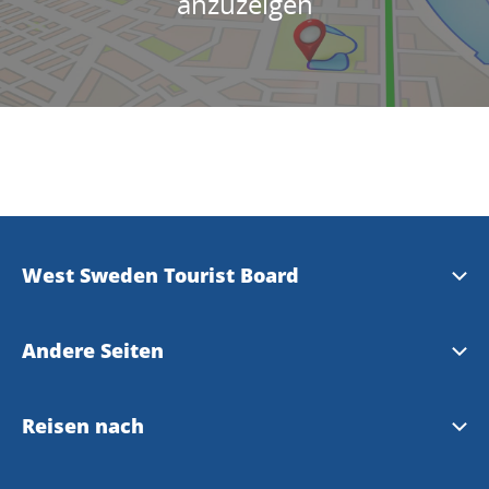
anzuzeigen
West Sweden Tourist Board
Presse
Andere Seiten
Travel Trade
Meet the Locals
Reisen nach
Bilddatenbank
Gothenburg