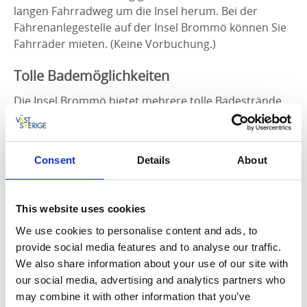
langen Fahrradweg um die Insel herum. Bei der
Fährenanlegestelle auf der Insel Brommö können Sie
Fahrräder mieten. (Keine Vorbuchung.)
Tolle Bademöglichkeiten
Die Insel Brommö bietet mehrere tolle Badestrände.
Hier gibt es Klippen, Sanddünen, klarblaues Wasser
und seichte, für kleine Kinder geeignete Sandstrände.
Die Sandstrände Store Vite Sand und Rövarsand
Consent
Details
About
liegen auf der Nordseite der Insel und bieten hohe
Sanddünen sowie auch Klippenbad. Ab Rukehamn
kann man bei tiefem Wasserstand zur Insel Hovden
This website uses cookies
waten, wo es ebenfalls herrliche Bademöglichkeiten
We use cookies to personalise content and ads, to
gibt. Im Süden der Insel Brommö, bei Knipekulten,
provide social media features and to analyse our traffic.
liegt Sandvik mit einem Badeplatz.
We also share information about your use of our site with
Details zum Weg
our social media, advertising and analytics partners who
may combine it with other information that you’ve
Länge: