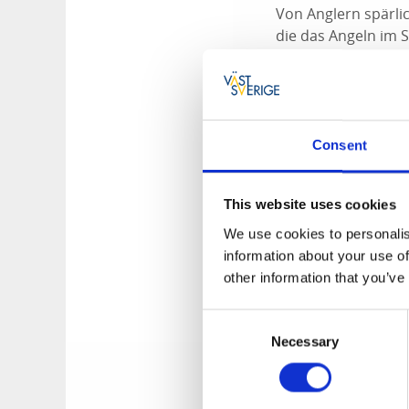
Von Anglern spärli
die das Angeln im 
Besonders gute Fan
zu machen ist es, 
mieten.
Gewässer: Näsö
Consent
Fläche: 340 ha
Fischarten:
Bars
This website uses cookies
Gutes angeln wä
Nur mit Handang
We use cookies to personalis
Kinder unter 15 
information about your use of
other information that you’ve
Hier kann man
Consent
Team Sportia Melle
Necessary
Selection
Melleruds turistby
Preise