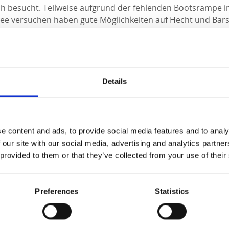
ch besucht. Teilweise aufgrund der fehlenden Bootsrampe im
See versuchen haben gute Möglichkeiten auf Hecht und Bars
gergebnisse auf große Barsche. Der beste Weg um sich mit
sich eines der Ferienhäuser in der Nähe des Sees mit Zugan
len
Details
ch, Hecht, Plötze, Forelle, Brachse, Stint und Maräne
hrend des ganzen Jahres. Auch gutes Eisangeln.
elgeräten wie Angelrute, Pimpelangel und Spinnrute.
e content and ads, to provide social media features and to analy
fischen kostenlos in Begleitung eines Erwachsenen.
 our site with our social media, advertising and analytics partn
 provided to them or that they’ve collected from your use of their
 einen Angelschein kaufen
rud +46(0) 530/13075
Preferences
Statistics
rå /Medborgarkontoret +46(0) 530/18900