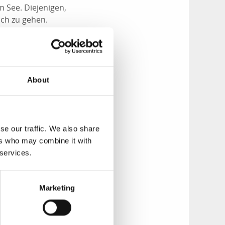
 See. Diejenigen,
ch zu gehen.
 dem See vertraut
g zum Boot zu
About
se our traffic. We also share
ers who may combine it with
 services.
Marketing