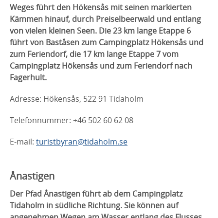
Weges führt den Hökensås mit seinen markierten
Kämmen
hinauf
,
durch
Preiselbeerwald und
entlang
von
vielen kleinen Seen. Die 23 km lange Etappe 6
führt von Baståsen zum Campingplatz Hökensås und
zum Feriendorf, die 17 km lange Etappe 7 vom
Campingplatz Hökensås und zum Feriendorf nach
Fagerhult.
Adresse: Hökensås, 522 91 Tidaholm
Telefonnummer: +46 502 60 62 08
E-mail:
turistbyran@tidaholm.se
Ånastigen
Der
Pfad
Ånastigen
führt ab dem Campingplatz
Tidaholm in südliche Richtung.
Sie können auf
angenehmen Wegen am Wasser entlang des Flusses