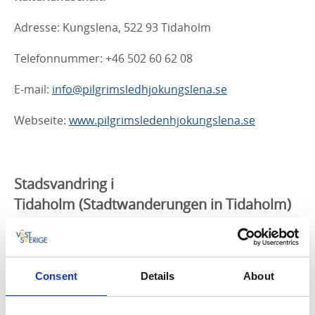
Adresse: Kungslena, 522 93 Tidaholm
Telefonnummer: +46 502 60 62 08
E-mail:
info@pilgrimsledhjokungslena.se
Webseite:
www.pilgrimsledenhjokungslena.se
Stadsvandring i
Tidaholm
(Stadtwanderungen in Tidaholm)
Stadtrundgänge führen Sie an Gebäuden und Orten
vorbei, die in der Geschichte von Tidaholm von
Bedeutung sind. Die vorgeschlagene Wanderroute
Consent
Details
About
beginnt auf der Insel Vulcanön.
Adresse: Vulcans väg 5, 522 30 Tidaholm