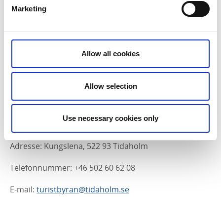
E-mail:
turistbyran@tidaholm.se
Marketing
Vandringsled Kungslena (Kungslena
Allow all cookies
Wanderweg)
Ab der Kirche in Kungslena führt ein Wanderweg
Allow selection
hinauf nach Högeklint und zu einem Grillplatz mit
Panoramablick über die Landschaft. Der Weg vom
Hügel hinunter führt an den Ruinen von Lenaborg
Use necessary cookies only
vorbei.
Adresse: Kungslena, 522 93 Tidaholm
Telefonnummer: +46 502 60 62 08
E-mail:
turistbyran@tidaholm.se