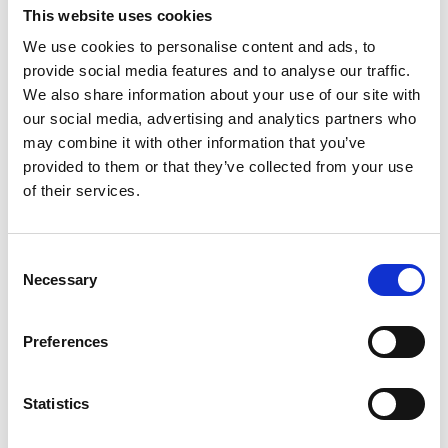
This website uses cookies
Telefonnummer: +46 502 60 62 08
We use cookies to personalise content and ads, to
provide social media features and to analyse our traffic.
E-mail:
turistbyran@tidaholm.se
We also share information about your use of our site with
our social media, advertising and analytics partners who
may combine it with other information that you’ve
provided to them or that they’ve collected from your use
Vandringsled i Grimmestorpsreservatet
of their services.
(
Wanderwege im Naturreservat
Grimmestorp
)
Consent
Im Naturreservat Grimmestorp gibt es einen
Necessary
Selection
Wanderweg. Die Strecke ist 2,3 km lang mit breiten
Wegen in wunderschöner Landschaft.
Preferences
Adresse: Grimmestorp, 522 91 Tidaholm
Telefonnummer: +46 502 60 62 08
Statistics