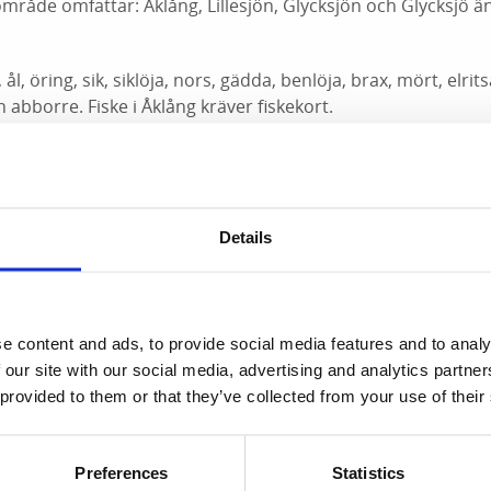
mråde omfattar: Åklång, Lillesjön, Glycksjön och Glycksjö ä
l, öring, sik, siklöja, nors, gädda, benlöja, brax, mört, elritsa
 abborre. Fiske i Åklång kräver fiskekort.
rt på följande sätt:
 i Åklångs FVO (Åklångs FVO Åklången, Lillesjö, Glycksjön, Gl
Details
orvägen 32, 464 40 Åsensbruk
e content and ads, to provide social media features and to analy
 our site with our social media, advertising and analytics partn
 provided to them or that they’ve collected from your use of their
Preferences
Statistics
l-Erik Dahl 070-7185069