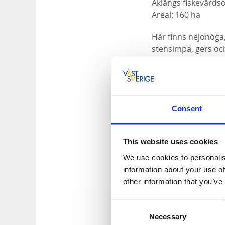
Åklångs fiskevårdso
Areal: 160 ha
Här finns nejonöga, å
stensimpa, gers och
Du kan köpa fiskeko
Via iFiske:
Fiskekort
Consent
Coop Åsensbruk, St
This website uses cookies
Priser:
We use cookies to personalis
Dag: 40 kr
information about your use of
Månad: 60 kr
other information that you’ve
År: 100 kr
Familj/år: 200 kr
Consent
Necessary
Selection
Kontaktperson: Kar