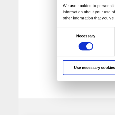
We use cookies to personalis
information about your use of
other information that you’ve
Gästhamnen
Consent
Necessary
Selection
Två gästbryggor ne
Lekplats, färskvatte
Hamndjup:
1,8 m
Antal platser:
18
Förtöjning:
Bom/Bo
Use necessary cookies
Liten livsmedelsbut
Ny brygga.