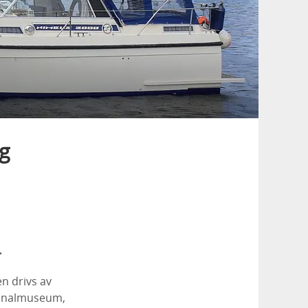
g
.
n drivs av
kanalmuseum,