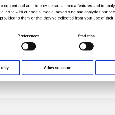
e content and ads, to provide social media features and to analy
 our site with our social media, advertising and analytics partn
 provided to them or that they’ve collected from your use of their
Preferences
Statistics
danför/sydost om slussen. Stuga med kök.
n, toalett, dusch, tvättstuga, telefon, latrinvask, kran/truck 4
j
 only
Allow selection
ik 1,5 km.