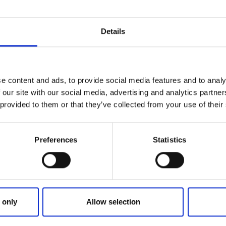
son, barn under 15 år gratis.
Details
la de slag, både nyare och äldre. Det finns allt från julkort o
 böcker. Muséet inrymmer Sten Torstenssons och Patrik St
 decennier. Den äldsta tomten är från 1800-talet! Det är e
e content and ads, to provide social media features and to analy
lag, som drivs av två engagerade samlare och antikvitetsälskar
 our site with our social media, advertising and analytics partn
 provided to them or that they’ve collected from your use of their
Preferences
Statistics
 only
Allow selection