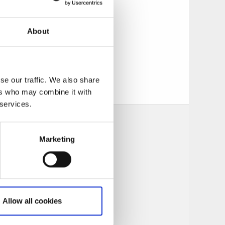
About
ch julgodis till
ridhs omkring 500
tt museum som är
se our traffic. We also share
e.
ers who may combine it with
 services.
Marketing
Allow all cookies