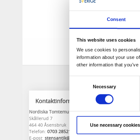
Entré: 50:- per per
Consent
Tomtemuseum
Man har tomtar av al
tomteservetter och
This website uses cookies
tomtar från gångna
We use cookies to personalis
helt unikt i sitt s
information about your use of
other information that you’ve
Consent
Necessary
Selection
Kontaktinformation
Nordiska Tomtemuséet
Skållerud 7
464 40 Åsensbruk
Use necessary cookies
Telefon:
0703 285210
E-post:
stensantik@gmail.com