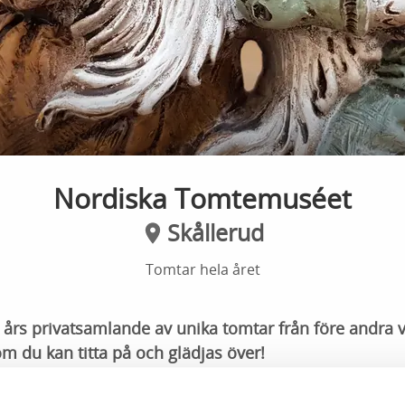
Nordiska Tomtemuséet
Skållerud
Tomtar hela året
 års privatsamlande av unika tomtar från före andra vä
m du kan titta på och glädjas över!
et ligger i sedan 2021 i Skållerud.