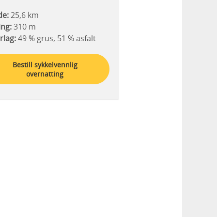
de:
25,6 km
ing:
310 m
rlag:
49 % grus, 51 % asfalt
Bestill sykkelvennlig
overnatting