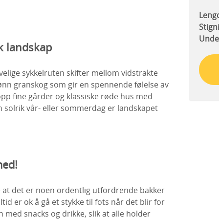
Leng
Stign
Unde
sk landskap
elige sykkelruten skifter mellom vidstrakte
rønn granskog som gir en spennende følelse av
 opp fine gårder og klassiske røde hus med
 solrik vår- eller sommerdag er landskapet
med!
 at det er noen ordentlig utfordrende bakker
id er ok å gå et stykke til fots når det blir for
n med snacks og drikke, slik at alle holder