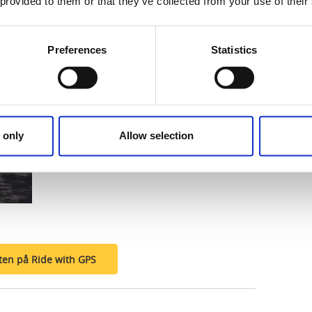
 provided to them or that they’ve collected from your use of their
Preferences
Statistics
 only
Allow selection
ten på Ride with GPS